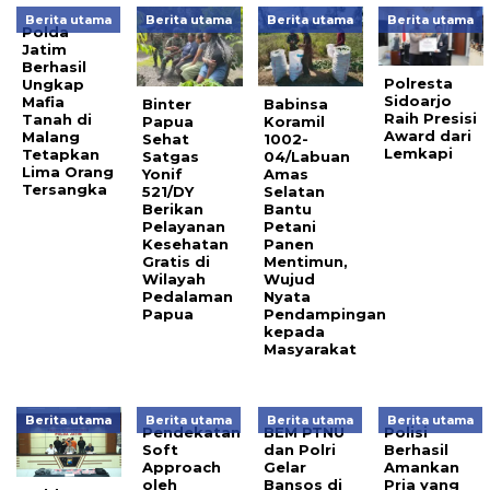
Berita utama
Berita utama
Berita utama
Berita utama
Polda
Jatim
Berhasil
Polresta
Ungkap
Sidoarjo
Mafia
Binter
Babinsa
Raih Presisi
Tanah di
Papua
Koramil
Award dari
Malang
Sehat
1002-
Lemkapi
Tetapkan
Satgas
04/Labuan
Lima Orang
Yonif
Amas
Tersangka
521/DY
Selatan
Berikan
Bantu
Pelayanan
Petani
Kesehatan
Panen
Gratis di
Mentimun,
Wilayah
Wujud
Pedalaman
Nyata
Papua
Pendampingan
kepada
Masyarakat
Berita utama
Berita utama
Berita utama
Berita utama
Pendekatan
BEM PTNU
Polisi
Soft
dan Polri
Berhasil
Approach
Gelar
Amankan
oleh
Bansos di
Pria yang