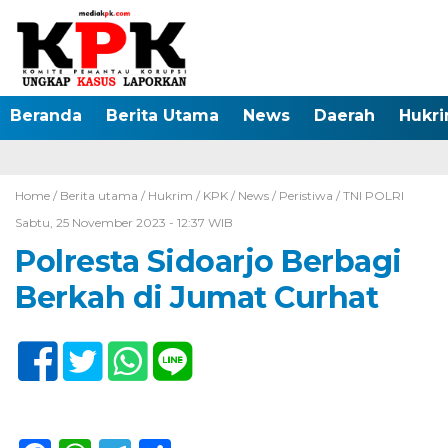
Beranda
Berita Utama
News
Daerah
Hukr
Home /
Berita utama
/
Hukrim
/
KPK
/
News
/
Peristiwa
/
TNI POLRI
Sabtu, 25 November 2023 - 12:37 WIB
Polresta Sidoarjo Berbagi
Berkah di Jumat Curhat