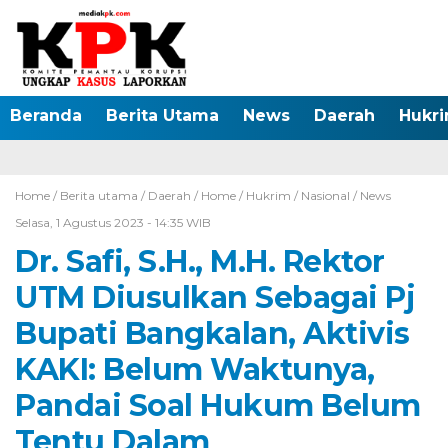
Beranda
Berita Utama
News
Daerah
Hukr
Home /
Berita utama
/
Daerah
/
Home
/
Hukrim
/
Nasional
/
News
Selasa, 1 Agustus 2023 - 14:35 WIB
Dr. Safi, S.H., M.H. Rektor
UTM Diusulkan Sebagai Pj
Bupati Bangkalan, Aktivis
KAKI: Belum Waktunya,
Pandai Soal Hukum Belum
Tentu Dalam