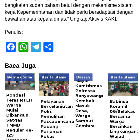
bangkalan sudah paham betul dengan mekanisme sistem
kerja Kepemerintahan dan tidak perlu beradaptasi dengan
bawahan atau kepala dinas,” Ungkap Aktivis KAKI.
Penulis:
Facebook
WhatsApp
Telegram
Share
Baca Juga
Berita utama
Berita utama
Daerah
Berita utama
Mayur
Kamtibmas
Polresta
Pondasi
Banyuwangi
Teras RTLH
Kembali
Pelayanan
Babinsa
Warga
Masuk
Berkelanjutan
Koramil
Mulai
Desa,
Polri,
06/Selakau
Dibangun,
Warga
Pemulihan
Bersama
Satgas
Sambut
Pascabencana
Warga
TMMD
Gembira
Padang
Bersihkan
Reguler Ke-
Pariaman
Lingkungan,
129
Fokus
Wujud
Percepat