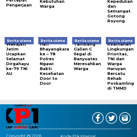
Kebutuhan
Kepedulian
Pengerjaan
Warga
dan
Semangat
Gotong
Royong
Berita utama
Berita utama
Berita utama
Berita utama
Wakajati
Hari
Tambang
Keamanan
Jatim
Bhayangkara
Galian C
Lingkungan
Ucapkan
ke – 78
Ilegal di
Prioritas,
Selamat
Polres
Banyuates
TNI dan
Dirgahayu
Ngawi
Meresahkan
Warga
ke-79 TNI
Bakti
Warga
Haruyan
AU
Kesehatan
Bersatu
Door to
Rehab
Door
Poskamling
di TMMD
Copyright @ 2026
Kode Etik Internal