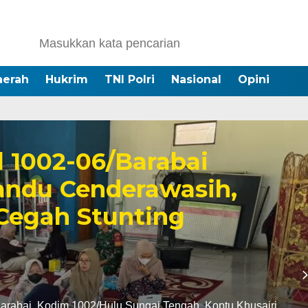
aerah
Hukrim
TNI Polri
Nasional
Opini
l 1002-06/Barabai
andu Cenderawasih,
Cegah Stunting
rabai, Kodim 1002/Hulu Sungai Tengah, Koptu Khusairi