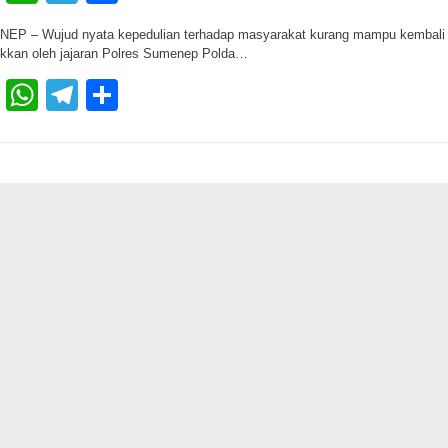
EP – Wujud nyata kepedulian terhadap masyarakat kurang mampu kembali
ukkan oleh jajaran Polres Sumenep Polda…
Facebook
WhatsApp
Telegram
Share