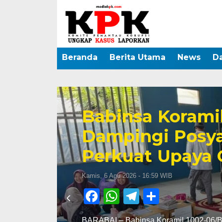
Beranda
Berita Utama
News
D
Babinsa Korami
Dampingi Posy
Perkuat Upaya 
Kamis, 6 Agu 2026 - 16:59 WIB
Facebook
WhatsApp
Telegram
Share
m
BARABAI – Babinsa Koramil 1002-06/Ba