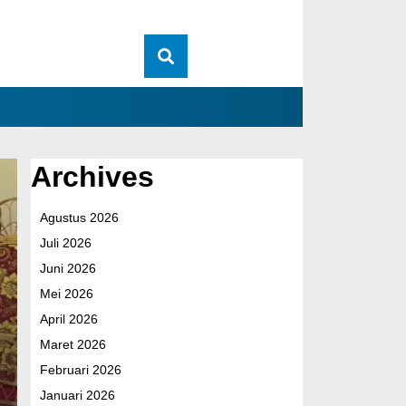
Archives
Tiang Kayu Dirakit,
Agustus 2026
Reguler Ke-129 Perko
Juli 2026
Juni 2026
Warga Tempapan Hu
Mei 2026
April 2026
Kamis, 6 Agu 2026 - 16:22 WIB
Maret 2026
Facebook
WhatsApp
Telegram
Share
Februari 2026
Januari 2026
Tempapan Hulu – Satgas TMMD Reguler Ke-129 Kod