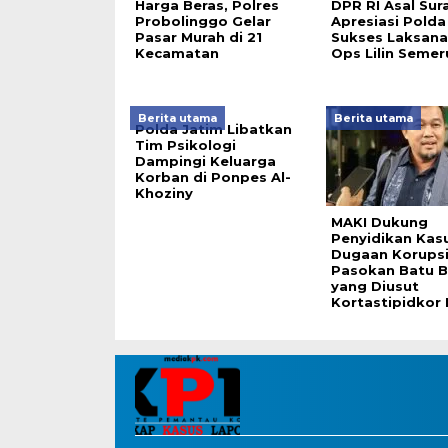
Harga Beras, Polres
DPR RI Asal Sur
Probolinggo Gelar
Apresiasi Polda
Pasar Murah di 21
Sukses Laksan
Kecamatan
Ops Lilin Seme
Berita utama
Berita utama
Polda Jatim Libatkan
Tim Psikologi
Dampingi Keluarga
Korban di Ponpes Al-
Khoziny
MAKI Dukung
Penyidikan Kas
Dugaan Korups
Pasokan Batu B
yang Diusut
Kortastipidkor 