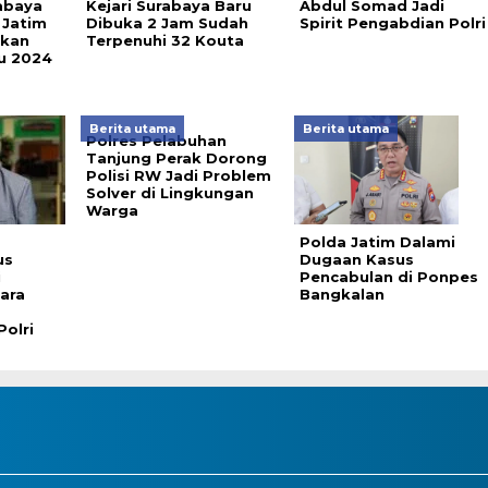
abaya
Kejari Surabaya Baru
Abdul Somad Jadi
 Jatim
Dibuka 2 Jam Sudah
Spirit Pengabdian Polri
akan
Terpenuhi 32 Kouta
ru 2024
Berita utama
Berita utama
Polres Pelabuhan
Tanjung Perak Dorong
Polisi RW Jadi Problem
Solver di Lingkungan
Warga
Polda Jatim Dalami
us
Dugaan Kasus
i
Pencabulan di Ponpes
ara
Bangkalan
Polri