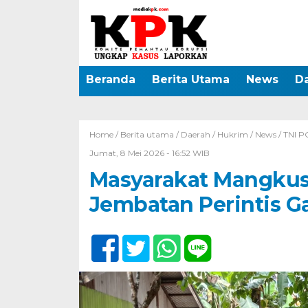
Beranda
Berita Utama
News
D
Home /
Berita utama
/
Daerah
/
Hukrim
/
News
/
TNI P
Jumat, 8 Mei 2026 - 16:52 WIB
Masyarakat Mangkus
Jembatan Perintis G