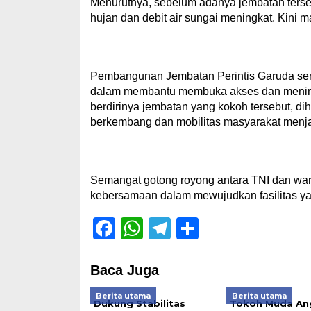
Menurutnya, sebelum adanya jembatan terseb
hujan dan debit air sungai meningkat. Kini 
Pembangunan Jembatan Perintis Garuda sen
dalam membantu membuka akses dan mening
berdirinya jembatan yang kokoh tersebut, 
berkembang dan mobilitas masyarakat menjad
Semangat gotong royong antara TNI dan wa
kebersamaan dalam mewujudkan fasilitas y
Facebook
WhatsApp
Telegram
Share
Baca Juga
Berita utama
Berita utama
Dukung Stabilitas
Tokoh Muda An