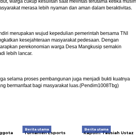
ut, warga cukup kesulitan saat melintas terutama ketika musi
masyarakat merasa lebih nyaman dan aman dalam beraktivitas.
diri merupakan wujud kepedulian pemerintah bersama TNI
katkan kesejahteraan masyarakat pedesaan. Dengan
diharapkan perekonomian warga Desa Mangkusip semakin
i lebih lancar.
rga selama proses pembangunan juga menjadi bukti kuatnya
ang bermanfaat bagi masyarakat luas.(Pendim1008Tbg)
Berita utama
Berita utama
ggota
Turnamen Esports
Kapolri: Tausiah Ustaz