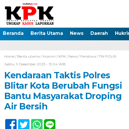
Beranda
Berita Utama
News
Daerah
Hukr
Home /
Berita utama
/
Hukrim
/
KPK
/
News
/
Peristiwa
/
TNI POLRI
Sabtu, 9 Desember 2023 - 13:04 WIB
Kendaraan Taktis Polres
Blitar Kota Berubah Fungsi
Bantu Masyarakat Droping
Air Bersih