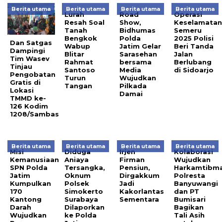
Berita utama
Berita utama
Berita utama
Berita utama
Lurah
Road
Operasi
Resah Soal
Show,
Keselamata
Tanah
Bidhumas
Semeru
Bengkok
Polda
2025 Polisi
Dan Satgas
Wabup
Jatim Gelar
Beri Tanda
Dampingi
Blitar
Sarasehan
Jalan
Tim Wasev
Rahmat
bersama
Berlubang
Tinjau
Santoso
Media
di Sidoarjo
Pengobatan
Turun
Wujudkan
Gratis di
Tangan
Pilkada
Lokasi
Damai
TMMD ke-
126 Kodim
1208/Sambas
Berita utama
Berita utama
Berita utama
Berita utama
Misi
Diduga
Irjen
Kolaborasi
Kemanusiaan
Aniaya
Firman
Wujudkan
SPN Polda
Tersangka,
Pensiun,
Harkamtibm
Jatim
Oknum
Dirgakkum
Polresta
Kumpulkan
Polsek
Jadi
Banyuwangi
170
Simokerto
Kakorlantas
dan PT
Kantong
Surabaya
Sementara
Bumisari
Darah
Dilaporkan
Bagikan
Wujudkan
ke Polda
Tali Asih