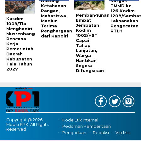
Dukung
Satgas
Ketahanan
TMMD ke-
Pangan,
126 Kodim
Pembangunan
Mahasiswa
1208/Samba
Kasdim
Empat
Madiun
Laksanakan
1009/Tla
Jembatan
Terima
Pengecatan
Menghadiri
Kodim
Penghargaan
RTLH
Musrenbang
1002/HST
dari Kapolri
Rencana
Capai
Kerja
Tahap
Pemerintah
Lanjutan,
Daerah
Warga
Kabupaten
Nantikan
Tala Tahun
Segera
2027
Difungsikan
Copyright @ 2026
Kode Etik Internal
Media KPK, All Rights
Pedoman Pemberitaan
Reserved
Pengaduan
Redaksi
Visi Misi