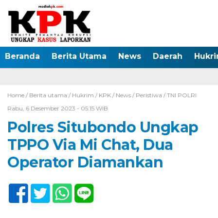
Beranda
Berita Utama
News
Daerah
Hukr
Home /
Berita utama
/
Hukrim
/
KPK
/
News
/
Peristiwa
/
TNI POLRI
Rabu, 6 Desember 2023 - 05:15 WIB
Polres Situbondo Ungkap
TPPO Via Mi Chat, Dua
Operator Diamankan