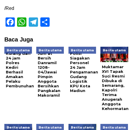
/Red
Facebook
WhatsApp
Telegram
Share
Baca Juga
Berita utama
Berita utama
Berita utama
Berita utama
Kurang dari
Jum’at
Polisi
24 jam
Bersih
Siagakan
Polres
Danramil
Personel
Muktamar
Kediri
1208-
24 Jam
XVI Tapak
Berhasil
04/Jawai
Pengamanan
Suci Resmi
Amakan
Pimpin
Gudang
Dibuka di
Pelaku
Anggota
Logistik
Semarang,
Pembunuhan
Bersihkan
KPU Kota
Kapolri
Pangkalan
Madiun
Terima
Makoramil
Anugerah
Anggota
Kehormatan
Berita utama
Berita utama
Berita utama
Berita utama