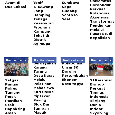
Universitas
Ayam di
Yonif
Surabaya
Borobudur
Dua Lokasi
611/Awang
Segel
Perkuat
Long
Gudang
Kolaborasi,
Dampingi
Sentoso
Akselerasi
Tenaga
Seal
Transformas
Kesehatan
Pendidikan
Program
melalui
Kampung
Pusat Studi
Sehat di
Kepolisian
Distrik
Agimuga
Berita utama
Berita utama
Berita utama
Berita utama
Berdayakan
Kolaborasi
Karang
Unsur 5K
Taruna
Dorong
Desa Karas,
Pertumbuhan
Melalui
Ekonomi
Satgas
21 Personel
Pelatihan
Kota Yogya
Pangan
Brimob
Mahasiswa
Polres
Perkuat
KKN UNNES
Tanjung
Timnas
Ciptakan
Perak
Indonesia
Paving
Pastikan
di Ajang
Blok Dari
Stok
Dunia
Sampah
Bapokting
Indoor
Plastik
Aman
Skydiving