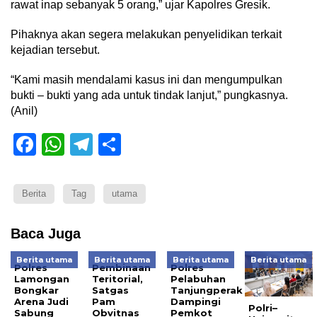
rawat inap sebanyak 5 orang,” ujar Kapolres Gresik.
Pihaknya akan segera melakukan penyelidikan terkait
kejadian tersebut.
“Kami masih mendalami kasus ini dan mengumpulkan
bukti – bukti yang ada untuk tindak lanjut,” pungkasnya.
(Anil)
Facebook
WhatsApp
Telegram
Share
Berita
Tag
utama
Baca Juga
Berita utama
Berita utama
Berita utama
Berita utama
Polres
Pembinaan
Polres
Lamongan
Teritorial,
Pelabuhan
Bongkar
Satgas
Tanjungperak
Arena Judi
Pam
Dampingi
Polri–
Sabung
Obvitnas
Pemkot