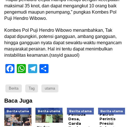
maksimal 35 knot, dan dapat mengangkut 10 orang baik
pengemudi maupun penumpang,” pungkas Kombes Pol
Puji Hendro Wibowo.
Kombes Pol Puji Hendro Wibowo menambahkan, Tak
dapat dipungkiri, potensi gangguan, ambang gangguan,
hingga gangguan nyata dapat sewaktu-waktu mengancam
masyarakat perairan. Hal ini tentu dapat menimbulkan
instabilitas keamanan.(rasyid gaauol)
Facebook
WhatsApp
Telegram
Share
Berita
Tag
utama
Baca Juga
Berita utama
Berita utama
Berita utama
Berita utama
Pemuda
Patroli
Desa,
Perintis
Garda
Presisi