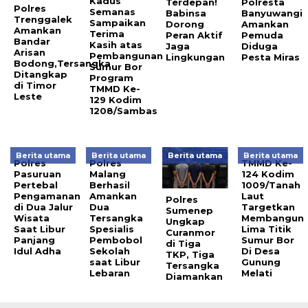
Kadus
Terdepan!
Polresta
Polres
Semanas
Babinsa
Banyuwangi
Trenggalek
Sampaikan
Dorong
Amankan
Amankan
Terima
Peran Aktif
Pemuda
Bandar
Kasih atas
Jaga
Diduga
Arisan
Pembangunan
Lingkungan
Pesta Miras
Bodong,Tersangka
Sumur Bor
Ditangkap
Program
di Timor
TMMD Ke-
Leste
129 Kodim
1208/Sambas
Berita utama
Berita utama
Berita utama
Berita utama
Polres
Polres
TMMD Ke-
Pasuruan
Malang
124 Kodim
Pertebal
Berhasil
1009/Tanah
Pengamanan
Amankan
Laut
Polres
di Dua Jalur
Dua
Targetkan
Sumenep
Wisata
Tersangka
Membangun
Ungkap
Saat Libur
Spesialis
Lima Titik
Curanmor
Panjang
Pembobol
Sumur Bor
di Tiga
Idul Adha
Sekolah
Di Desa
TKP, Tiga
saat Libur
Gunung
Tersangka
Lebaran
Melati
Diamankan