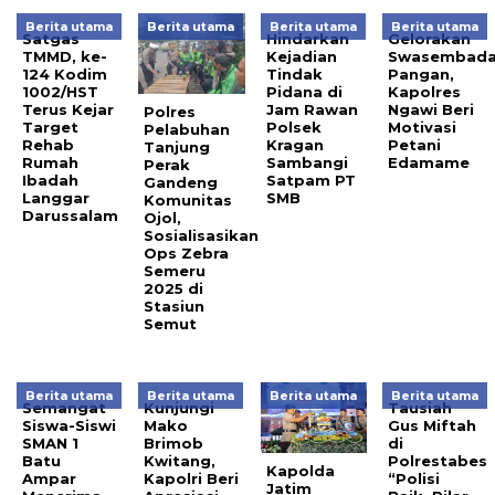
Berita utama
Berita utama
Berita utama
Berita utama
Satgas
Hindarkan
Gelorakan
TMMD, ke-
Kejadian
Swasembad
124 Kodim
Tindak
Pangan,
1002/HST
Pidana di
Kapolres
Terus Kejar
Jam Rawan
Ngawi Beri
Polres
Target
Polsek
Motivasi
Pelabuhan
Rehab
Kragan
Petani
Tanjung
Rumah
Sambangi
Edamame
Perak
Ibadah
Satpam PT
Gandeng
Langgar
SMB
Komunitas
Darussalam
Ojol,
Sosialisasikan
Ops Zebra
Semeru
2025 di
Stasiun
Semut
Berita utama
Berita utama
Berita utama
Berita utama
Semangat
Kunjungi
Tausiah
Siswa-Siswi
Mako
Gus Miftah
SMAN 1
Brimob
di
Batu
Kwitang,
Polrestabes
Kapolda
Ampar
Kapolri Beri
“Polisi
Jatim