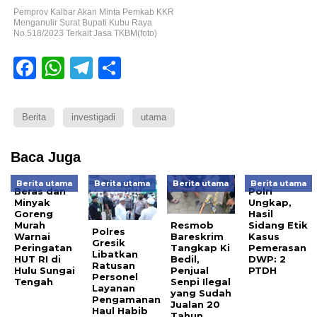
Pemprov Kalbar Akan Minta Pemkab KKR
Menganulir Surat Bupati Kubu Raya
No.518/2023 Terkait Jasa TKBM(foto)
Facebook
WhatsApp
Telegram
Share
Berita
investigadi
utama
Baca Juga
Berita utama
Berita utama
Berita utama
Berita utama
Beras dan
Polri
Minyak
Ungkap,
Goreng
Hasil
Murah
Sidang Etik
Resmob
Polres
Warnai
Kasus
Bareskrim
Gresik
Peringatan
Pemerasan
Tangkap Ki
Libatkan
HUT RI di
DWP: 2
Bedil,
Ratusan
Hulu Sungai
PTDH
Penjual
Personel
Tengah
Senpi Ilegal
Layanan
yang Sudah
Pengamanan
Jualan 20
Haul Habib
Tahun