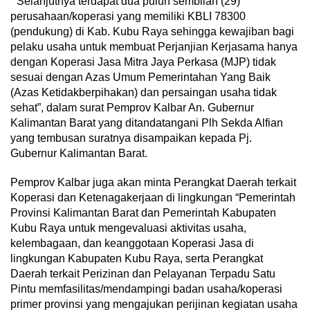
” Selanjutnya terdapat dua puluh sembilan (29)
perusahaan/koperasi yang memiliki KBLI 78300
(pendukung) di Kab. Kubu Raya sehingga kewajiban bagi
pelaku usaha untuk membuat Perjanjian Kerjasama hanya
dengan Koperasi Jasa Mitra Jaya Perkasa (MJP) tidak
sesuai dengan Azas Umum Pemerintahan Yang Baik
(Azas Ketidakberpihakan) dan persaingan usaha tidak
sehat”, dalam surat Pemprov Kalbar An. Gubernur
Kalimantan Barat yang ditandatangani Plh Sekda Alfian
yang tembusan suratnya disampaikan kepada Pj.
Gubernur Kalimantan Barat.
Pemprov Kalbar juga akan minta Perangkat Daerah terkait
Koperasi dan Ketenagakerjaan di lingkungan “Pemerintah
Provinsi Kalimantan Barat dan Pemerintah Kabupaten
Kubu Raya untuk mengevaluasi aktivitas usaha,
kelembagaan, dan keanggotaan Koperasi Jasa di
lingkungan Kabupaten Kubu Raya, serta Perangkat
Daerah terkait Perizinan dan Pelayanan Terpadu Satu
Pintu memfasilitas/mendampingi badan usaha/koperasi
primer provinsi yang mengajukan perijinan kegiatan usaha