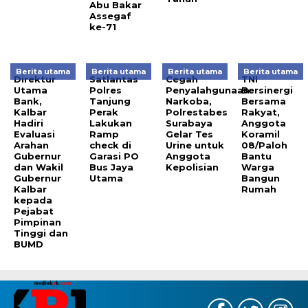
Abu Bakar
Assegaf
ke-71
Berita utama
Berita utama
Berita utama
Berita utama
Direktur
Satlantas
Cegah
TNI
Utama
Polres
Penyalahgunaan
Bersinergi
Bank,
Tanjung
Narkoba,
Bersama
Kalbar
Perak
Polrestabes
Rakyat,
Hadiri
Lakukan
Surabaya
Anggota
Evaluasi
Ramp
Gelar Tes
Koramil
Arahan
check di
Urine untuk
08/Paloh
Gubernur
Garasi PO
Anggota
Bantu
dan Wakil
Bus Jaya
Kepolisian
Warga
Gubernur
Utama
Bangun
Kalbar
Rumah
kepada
Pejabat
Pimpinan
Tinggi dan
BUMD