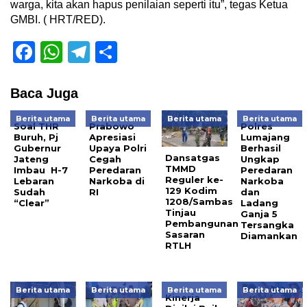
warga, kita akan hapus penilaian seperti itu”, tegas Ketua
GMBI. ( HRT/RED).
Facebook
WhatsApp
Telegram
Share
Baca Juga
Berita utama
Berita utama
Berita utama
Berita utama
Soal THR
Prabowo
Polres
Buruh, Pj
Apresiasi
Lumajang
Gubernur
Upaya Polri
Berhasil
Dansatgas
Jateng
Cegah
Ungkap
TMMD
Imbau H-7
Peredaran
Peredaran
Reguler ke-
Lebaran
Narkoba di
Narkoba
129 Kodim
Sudah
RI
dan
1208/Sambas
“Clear”
Ladang
Tinjau
Ganja 5
Pembangunan
Tersangka
Sasaran
Diamankan
RTLH
Berita utama
Berita utama
Berita utama
Berita utama
Kinerja