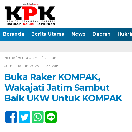
Beranda
Berita Utama
News
Daerah
Hukr
Home /
Berita utama
/
Daerah
Jumat, 16 Juni 2023 - 14:35 WIB
Buka Raker KOMPAK,
Wakajati Jatim Sambut
Baik UKW Untuk KOMPAK