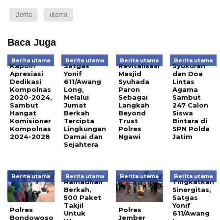
Berita
utama
Baca Juga
Berita utama
Berita utama
Berita utama
Berita utama
Kapolri
Satgas
Revitalisasi
Syukuran
Apresiasi
Yonif
Masjid
dan Doa
Dedikasi
611/Awang
Syuhada
Lintas
Kompolnas
Long,
Paron
Agama
2020-2024,
Melalui
Sebagai
Sambut
Sambut
Jumat
Langkah
247 Calon
Hangat
Berkah
Beyond
Siswa
Komisioner
Tercipta
Trust
Bintara di
Kompolnas
Lingkungan
Polres
SPN Polda
2024-2028
Damai dan
Ngawi
Jatim
Sejahtera
Berita utama
Berita utama
Berita utama
Berita utama
Ramadhan
Tingkatkan
Berkah,
Sinergitas,
500 Paket
Satgas
Takjil
Yonif
Polres
Polres
Untuk
611/Awang
Jember
Bondowoso