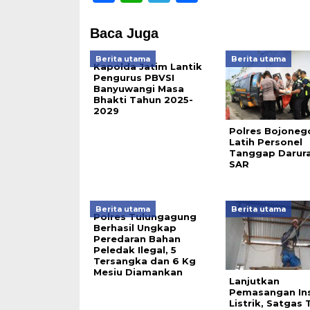
Baca Juga
Berita utama
Berita utama
Kapolda Jatim Lantik
Pengurus PBVSI
Banyuwangi Masa
Bhakti Tahun 2025-
2029
Polres Bojoneg
Latih Personel
Tanggap Darura
SAR
Berita utama
Berita utama
Polres Tulungagung
Berhasil Ungkap
Peredaran Bahan
Peledak Ilegal, 5
Tersangka dan 6 Kg
Mesiu Diamankan
Lanjutkan
Pemasangan Ins
Listrik, Satgas