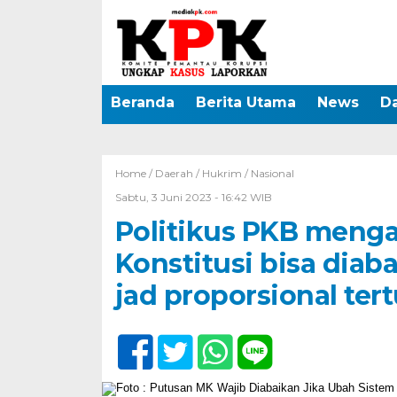
Beranda
Berita Utama
News
D
Home /
Daerah
/
Hukrim
/
Nasional
Sabtu, 3 Juni 2023 - 16:42 WIB
Politikus PKB meng
Konstitusi bisa dia
jad proporsional ter