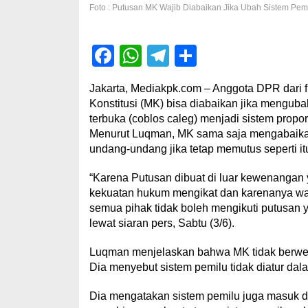
Foto : Putusan MK Wajib Diabaikan Jika Ubah Sistem Pem
Facebook
WhatsApp
Telegram
Share
Jakarta, Mediakpk.com – Anggota DPR dar
Konstitusi (MK) bisa diabaikan jika menguba
terbuka (coblos caleg) menjadi sistem propors
Menurut Luqman, MK sama saja mengabaik
undang-undang jika tetap memutus seperti it
“Karena Putusan dibuat di luar kewenangan y
kekuatan hukum mengikat dan karenanya wa
semua pihak tidak boleh mengikuti putusan 
lewat siaran pers, Sabtu (3/6).
Luqman menjelaskan bahwa MK tidak berwena
Dia menyebut sistem pemilu tidak diatur da
Dia mengatakan sistem pemilu juga masuk d