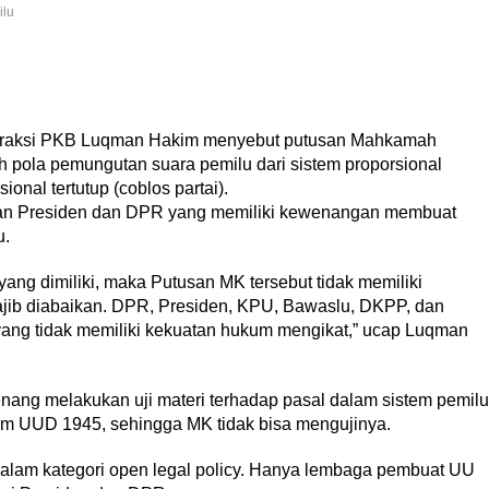
ilu
i fraksi PKB Luqman Hakim menyebut putusan Mahkamah
h pola pemungutan suara pemilu dari sistem proporsional
ional tertutup (coblos partai).
an Presiden dan DPR yang memiliki kewenangan membuat
u.
ang dimiliki, maka Putusan MK tersebut tidak memiliki
jib diabaikan. DPR, Presiden, KPU, Bawaslu, DKPP, dan
yang tidak memiliki kekuatan hukum mengikat,” ucap Luqman
ng melakukan uji materi terhadap pasal dalam sistem pemilu
lam UUD 1945, sehingga MK tidak bisa mengujinya.
alam kategori open legal policy. Hanya lembaga pembuat UU