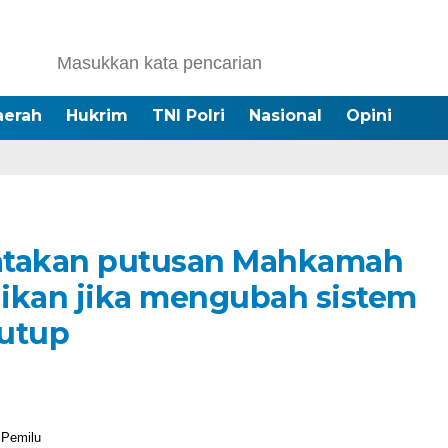
aerah
Hukrim
TNI Polri
Nasional
Opini
atakan putusan Mahkamah
baikan jika mengubah sistem
tutup