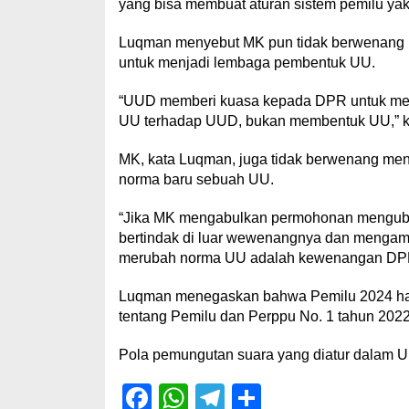
yang bisa membuat aturan sistem pemilu ya
Luqman menyebut MK pun tidak berwenang m
untuk menjadi lembaga pembentuk UU.
“UUD memberi kuasa kepada DPR untuk m
UU terhadap UUD, bukan membentuk UU,” k
MK, kata Luqman, juga tidak berwenang men
norma baru sebuah UU.
“Jika MK mengabulkan permohonan mengubah 
bertindak di luar wewenangnya dan mengam
merubah norma UU adalah kewenangan DPR
Luqman menegaskan bahwa Pemilu 2024 har
tentang Pemilu dan Perppu No. 1 tahun 202
Pola pemungutan suara yang diatur dalam UU
Facebook
WhatsApp
Telegram
Share