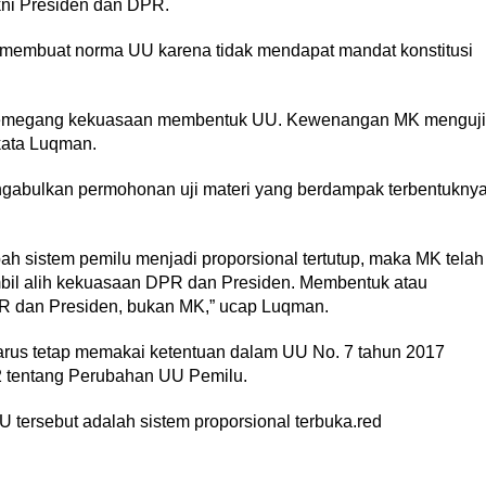
kni Presiden dan DPR.
embuat norma UU karena tidak mendapat mandat konstitusi
emegang kekuasaan membentuk UU. Kewenangan MK menguji
ata Luqman.
gabulkan permohonan uji materi yang berdampak terbentukny
sistem pemilu menjadi proporsional tertutup, maka MK telah
bil alih kekuasaan DPR dan Presiden. Membentuk atau
 dan Presiden, bukan MK,” ucap Luqman.
us tetap memakai ketentuan dalam UU No. 7 tahun 2017
2 tentang Perubahan UU Pemilu.
 tersebut adalah sistem proporsional terbuka.red