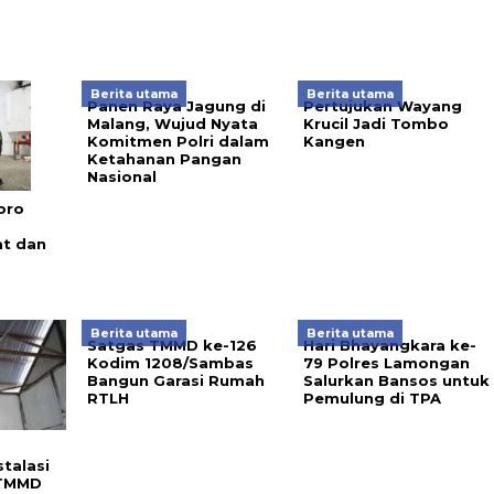
Berita utama
Berita utama
Panen Raya Jagung di
Pertujukan Wayang
Malang, Wujud Nyata
Krucil Jadi Tombo
Komitmen Polri dalam
Kangen
Ketahanan Pangan
Nasional
oro
t dan
Berita utama
Berita utama
Satgas TMMD ke-126
Hari Bhayangkara ke-
Kodim 1208/Sambas
79 Polres Lamongan
Bangun Garasi Rumah
Salurkan Bansos untuk
RTLH
Pemulung di TPA
talasi
 TMMD