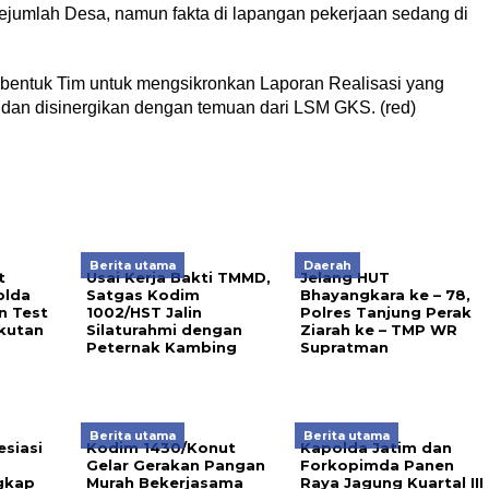
sejumlah Desa, namun fakta di lapangan pekerjaan sedang di
bentuk Tim untuk mengsikronkan Laporan Realisasi yang
 dan disinergikan dengan temuan dari LSM GKS. (red)
Berita utama
Daerah
t
Usai Kerja Bakti TMMD,
Jelang HUT
olda
Satgas Kodim
Bhayangkara ke – 78,
n Test
1002/HST Jalin
Polres Tanjung Perak
gkutan
Silaturahmi dengan
Ziarah ke – TMP WR
Peternak Kambing
Supratman
Berita utama
Berita utama
siasi
‎Kodim 1430/Konut
Kapolda Jatim dan
Gelar Gerakan Pangan
Forkopimda Panen
gkap
Murah Bekerjasama
Raya Jagung Kuartal III