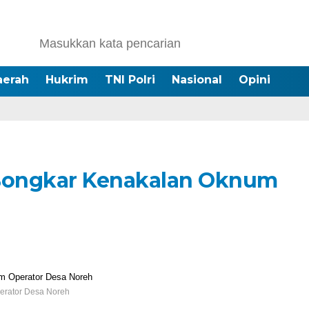
aerah
Hukrim
TNI Polri
Nasional
Opini
Bongkar Kenakalan Oknum
h
erator Desa Noreh