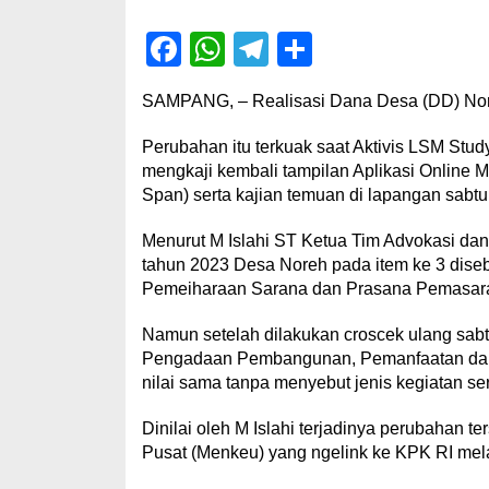
Facebook
WhatsApp
Telegram
Share
SAMPANG, – Realisasi Dana Desa (DD) No
Perubahan itu terkuak saat Aktivis LSM S
mengkaji kembali tampilan Aplikasi Online
Span) serta kajian temuan di lapangan sabtu 
Menurut M Islahi ST Ketua Tim Advokasi dan
tahun 2023 Desa Noreh pada item ke 3 dis
Pemeiharaan Sarana dan Prasana Pemasaran
Namun setelah dilakukan croscek ulang sabt
Pengadaan Pembangunan, Pemanfaatan dan
nilai sama tanpa menyebut jenis kegiatan serta
Dinilai oleh M Islahi terjadinya perubahan te
Pusat (Menkeu) yang ngelink ke KPK RI mela