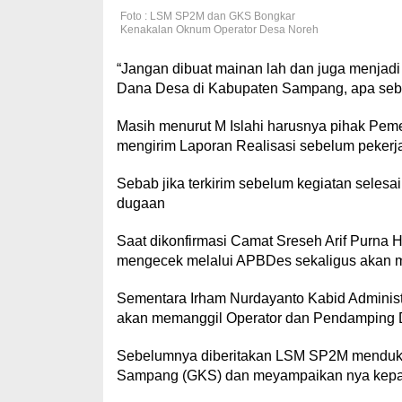
Foto : LSM SP2M dan GKS Bongkar
Kenakalan Oknum Operator Desa Noreh
“Jangan dibuat mainan lah dan juga menjadi 
Dana Desa di Kabupaten Sampang, apa sebena
Masih menurut M Islahi harusnya pihak Peme
mengirim Laporan Realisasi sebelum pekerj
Sebab jika terkirim sebelum kegiatan seles
dugaan
Saat dikonfirmasi Camat Sreseh Arif Purna
mengecek melalui APBDes sekaligus akan m
Sementara Irham Nurdayanto Kabid Administ
akan memanggil Operator dan Pendamping 
Sebelumnya diberitakan LSM SP2M menduku
Sampang (GKS) dan meyampaikan nya kepa