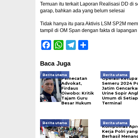
Temuan itu terkait Laporan Realisasi DD di 
garap, bahkan ada yang belum selesai
Tidak hanya itu para Aktivis LSM SP2M mem
tampil di OM Span dengan fakta di lapangan
Facebook
WhatsApp
Telegram
Share
Baca Juga
Berita utama
Berita utama
Pemecatan
Operasi Ketupa
Advokat,
Semeru 2024 P
Firdaus
Jatim Gencarka
Oiwobo: Kritik
Urine Sopir An
Tajam Guru
Umum di Setiap
Besar Hukum
Terminal
Berita utama
Berita utama
Kompolnas Apre
Kerja Polri yang
Berhasil Menan