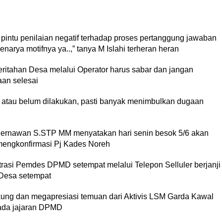
pintu penilaian negatif terhadap proses pertanggung jawaban
rya motifnya ya..,” tanya M Islahi terheran heran
ritahan Desa melalui Operator harus sabar dan jangan
aan selesai
ai atau belum dilakukan, pasti banyak menimbulkan dugaan
 Hernawan S.STP MM menyatakan hari senin besok 5/6 akan
engkonfirmasi Pj Kades Noreh
rasi Pemdes DPMD setempat melalui Telepon Selluler berjanji
Desa setempat
ng dan megapresiasi temuan dari Aktivis LSM Garda Kawal
da jajaran DPMD