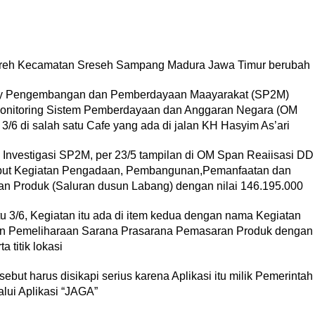
reh Kecamatan Sreseh Sampang Madura Jawa Timur berubah
tudy Pengembangan dan Pemberdayaan Maayarakat (SP2M)
 Monitoring Sistem Pemberdayaan dan Anggaran Negara (OM
3/6 di salah satu Cafe yang ada di jalan KH Hasyim As’ari
 Investigasi SP2M, per 23/5 tampilan di OM Span Reaiisasi DD
ebut Kegiatan Pengadaan, Pembangunan,Pemanfaatan dan
 Produk (Saluran dusun Labang) dengan nilai 146.195.000
u 3/6, Kegiatan itu ada di item kedua dengan nama Kegiatan
 Pemeliharaan Sarana Prasarana Pemasaran Produk dengan
 titik lokasi
rsebut harus disikapi serius karena Aplikasi itu milik Pemerintah
lui Aplikasi “JAGA”