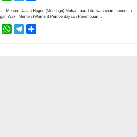
a – Menteri Dalam Negeri (Mendagri) Muhammad Tito Karnavian menerima
ngan Wakil Menteri (Wamen) Pemberdayaan Perempuan…
Facebook
WhatsApp
Telegram
Share