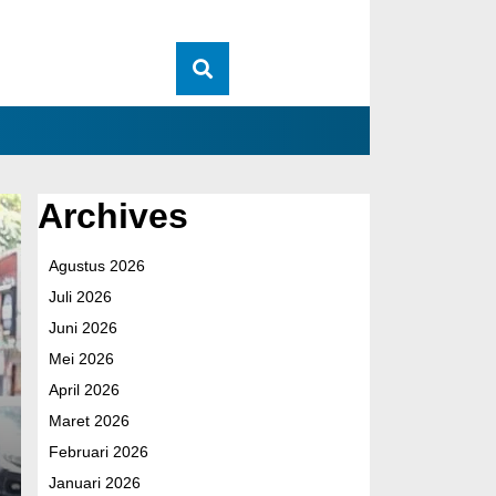
Archives
Polres Ngawi Hadir
Agustus 2026
Kompas Presisi Ban
Juli 2026
Juni 2026
Perkuat Sinergi unt
Mei 2026
April 2026
Sabtu, 8 Agu 2026 - 15:29 WIB
Maret 2026
Facebook
WhatsApp
Telegram
Share
Februari 2026
Januari 2026
NGAWI – Polres Ngawi polda Jatim terus membangun