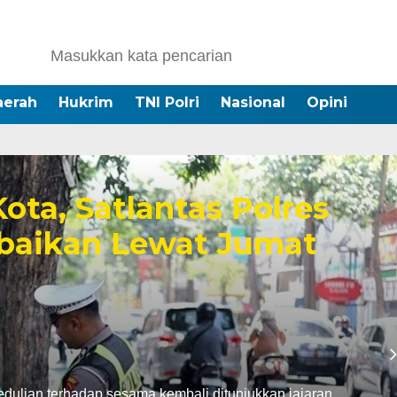
aerah
Hukrim
TNI Polri
Nasional
Opini
ro Distribusikan 8.000
ih untuk Warga Ngambon
da Jatim melalui Polsek Ngambon menyalurkan bantuan