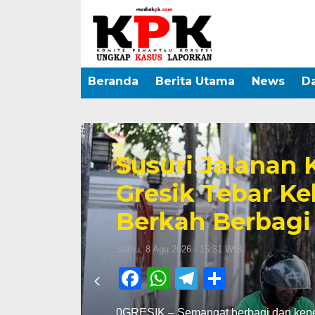
Beranda
Berita Utama
News
D
es
t
Polres Bojonego
Liter Air Bers
Sabtu, 8 Agu 2026 - 15:30 WIB
Facebook
WhatsApp
Telegram
Share
ran
BOJONEGORO – Polres Bojonegoro Pol