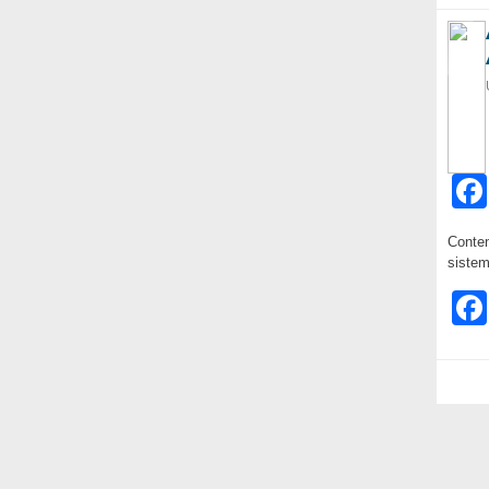
Conten
siste