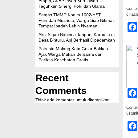
Ampel, AKBP Irwan Kurniawan
Teguhkan Sinergi Polri dan Ulama
Conte
cihazl
Satgas TMMD Kodim 1002/HST
Perindah Mushola, Warga Siap Nikmati
Tempat Ibadah Lebih Nyaman
Aksi Sigap Babinsa Tangani Karhutla di
Desa Binturu, Api Berhasil Dipadamkan
Polresta Malang Kota Gelar Bakkes
Ajak Warga Makan Bersama dan
Periksa Kesehatan Gratis
Recent
Comments
Tidak ada komentar untuk ditampilkan.
Conten
üstünl