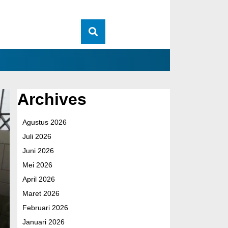
Archives
Aksi Sigap Babinsa T
Agustus 2026
di Desa Binturu, Api 
Juli 2026
Juni 2026
Dipadamkan
Mei 2026
April 2026
Sabtu, 8 Agu 2026 - 16:57 WIB
Maret 2026
Facebook
WhatsApp
Telegram
Share
Februari 2026
Januari 2026
Tabalong – Upaya penanganan Kebakaran Hutan dan 