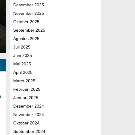
Desember 2025
aparat gabungan di wilayah…
November 2025
Facebook
WhatsApp
Telegram
Share
Oktober 2025
September 2025
Agustus 2025
Juli 2025
Juni 2025
Mei 2025
April 2025
Maret 2025
i
Februari 2025
n
Januari 2025
Desember 2024
November 2024
Oktober 2024
September 2024