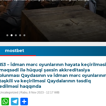
…
mostbet
153 – İdman mərc oyunlarının həyata keçirilməs
məqsədi ilə hüquqi şəxsin akkreditasiya
olunması Qaydasının və İdman mərc oyunlarını
təşkili və keçirilməsi Qaydalarının təsdiq
edilməsi haqqında
Uncategorized |
Rabu, 8 Nov 2023 - 12:17 WIB
Facebook
WhatsApp
Telegram
Share