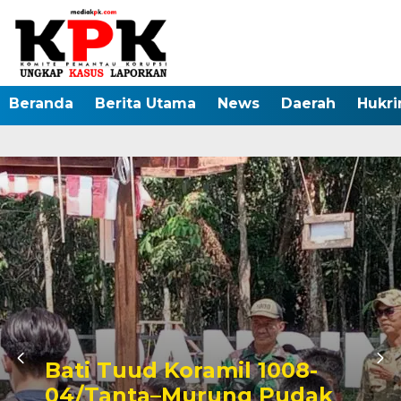
Beranda
Berita Utama
News
Daerah
Hukr
VIRAL, Diduga Galian C