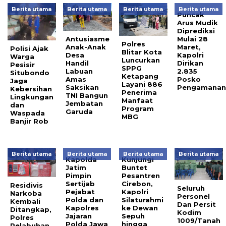
Berita utama
Berita utama
Berita utama
Berita utama
Puncak
Arus Mudik
Diprediksi
Antusiasme
Mulai 28
Polres
Anak-Anak
Maret,
Polisi Ajak
Blitar Kota
Desa
Kapolri
Warga
Luncurkan
Handil
Dirikan
Pesisir
SPPG
Labuan
2.835
Situbondo
Ketapang
Amas
Posko
Jaga
Layani 886
Saksikan
Pengamana
Kebersihan
Penerima
TNI Bangun
Lingkungan
Manfaat
Jembatan
dan
Program
Garuda
Waspada
MBG
Banjir Rob
Berita utama
Berita utama
Berita utama
Berita utama
Kapolda
Kunjungi
Jatim
Buntet
Pimpin
Pesantren
Sertijab
Cirebon,
Residivis
Seluruh
Pejabat
Kapolri
Narkoba
Personel
Polda dan
Silaturahmi
Kembali
Dan Persit
Kapolres
ke Dewan
Ditangkap,
Kodim
Jajaran
Sepuh
Polres
1009/Tanah
Polda Jawa
hingga
Pelabuhan