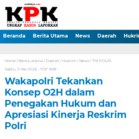
Beranda
Berita Utama
News
Daerah
Hukr
Home /
Berita utama
/
Daerah
/
Hukrim
/
News
/
TNI POLRI
Sabtu, 9 Mei 2026 - 11:57 WIB
Wakapolri Tekankan
Konsep O2H dalam
Penegakan Hukum dan
Apresiasi Kinerja Reskrim
Polri