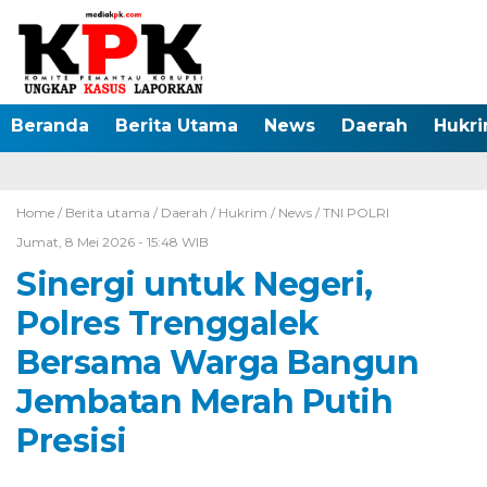
Beranda
Berita Utama
News
Daerah
Hukr
Home /
Berita utama
/
Daerah
/
Hukrim
/
News
/
TNI POLRI
Jumat, 8 Mei 2026 - 15:48 WIB
Sinergi untuk Negeri,
Polres Trenggalek
Bersama Warga Bangun
Jembatan Merah Putih
Presisi