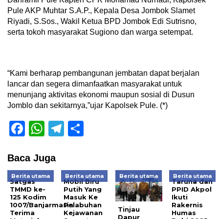
Pule AKP Muhtar S.A.P., Kepala Desa Jombok Slamet
Riyadi, S.Sos., Wakil Ketua BPD Jombok Edi Sutrisno,
serta tokoh masyarakat Sugiono dan warga setempat.
“Kami berharap pembangunan jembatan dapat berjalan
lancar dan segera dimanfaatkan masyarakat untuk
menunjang aktivitas ekonomi maupun sosial di Dusun
Jomblo dan sekitarnya,”ujar Kapolsek Pule. (*)
Facebook
WhatsApp
Telegram
Share
Baca Juga
Berita utama
Berita utama
Berita utama
Berita utama
Satgas
Mobil Biru
Taruna dan
TMMD ke-
Putih Yang
PPID Akpol
125 Kodim
Masuk Ke
Ikuti
1007/Banjarmasin
Pelabuhan
Rakernis
Tinjau
Terima
Kejawanan
Humas
Dapur