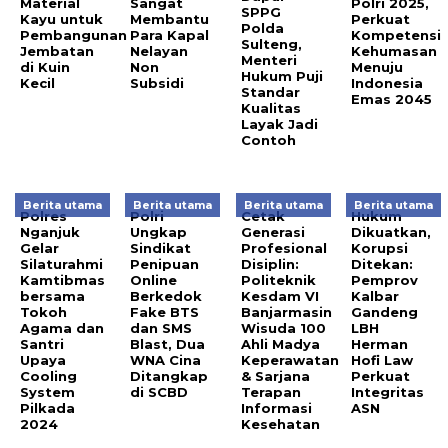
Material
Sangat
Polri 2025,
SPPG
Kayu untuk
Membantu
Perkuat
Polda
Pembangunan
Para Kapal
Kompetensi
Sulteng,
Jembatan
Nelayan
Kehumasan
Menteri
di Kuin
Non
Menuju
Hukum Puji
Kecil
Subsidi
Indonesia
Standar
Emas 2045
Kualitas
Layak Jadi
Contoh
Berita utama
Berita utama
Berita utama
Berita utama
Polres
Polri
Cetak
Hukum
Nganjuk
Ungkap
Generasi
Dikuatkan,
Gelar
Sindikat
Profesional
Korupsi
Silaturahmi
Penipuan
Disiplin:
Ditekan:
Kamtibmas
Online
Politeknik
Pemprov
bersama
Berkedok
Kesdam VI
Kalbar
Tokoh
Fake BTS
Banjarmasin
Gandeng
Agama dan
dan SMS
Wisuda 100
LBH
Santri
Blast, Dua
Ahli Madya
Herman
Upaya
WNA Cina
Keperawatan
Hofi Law
Cooling
Ditangkap
& Sarjana
Perkuat
System
di SCBD
Terapan
Integritas
Pilkada
Informasi
ASN
2024
Kesehatan