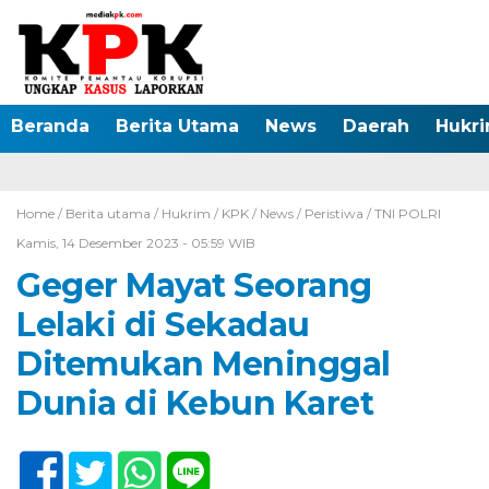
Beranda
Berita Utama
News
Daerah
Hukr
Home /
Berita utama
/
Hukrim
/
KPK
/
News
/
Peristiwa
/
TNI POLRI
Kamis, 14 Desember 2023 - 05:59 WIB
Geger Mayat Seorang
Lelaki di Sekadau
Ditemukan Meninggal
Dunia di Kebun Karet