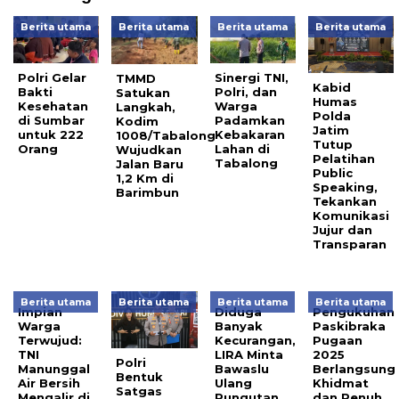
Berita utama
Berita utama
Berita utama
Berita utama
Polri Gelar
Sinergi TNI,
TMMD
Kabid
Bakti
Polri, dan
Satukan
Humas
Kesehatan
Warga
Langkah,
Polda
di Sumbar
Padamkan
Kodim
Jatim
untuk 222
Kebakaran
1008/Tabalong
Tutup
Orang
Lahan di
Wujudkan
Pelatihan
Tabalong
Jalan Baru
Public
1,2 Km di
Speaking,
Barimbun
Tekankan
Komunikasi
Jujur dan
Transparan
Berita utama
Berita utama
Berita utama
Berita utama
Impian
Diduga
Pengukuhan
Warga
Banyak
Paskibraka
Terwujud:
Kecurangan,
Pugaan
TNI
LIRA Minta
2025
Polri
Manunggal
Bawaslu
Berlangsung
Bentuk
Air Bersih
Ulang
Khidmat
Satgas
Mengalir di
Pungutan
dan Penuh