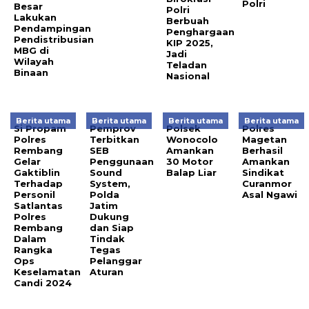
Polri
Besar
Polri
Lakukan
Berbuah
Pendampingan
Penghargaan
Pendistribusian
KIP 2025,
MBG di
Jadi
Wilayah
Teladan
Binaan
Nasional
Berita utama
Berita utama
Berita utama
Berita utama
Si Propam
Pemprov
Polsek
Polres
Polres
Terbitkan
Wonocolo
Magetan
Rembang
SEB
Amankan
Berhasil
Gelar
Penggunaan
30 Motor
Amankan
Gaktiblin
Sound
Balap Liar
Sindikat
Terhadap
System,
Curanmor
Personil
Polda
Asal Ngawi
Satlantas
Jatim
Polres
Dukung
Rembang
dan Siap
Dalam
Tindak
Rangka
Tegas
Ops
Pelanggar
Keselamatan
Aturan
Candi 2024