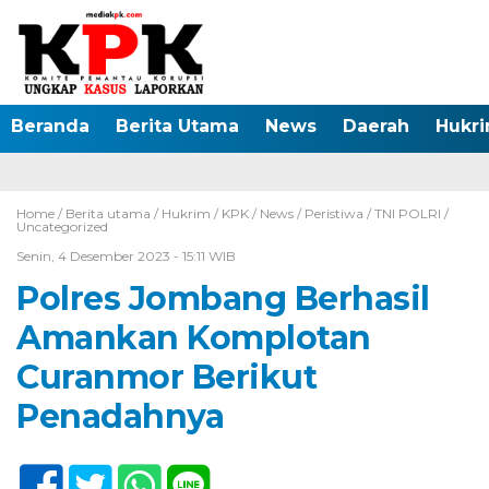
Beranda
Berita Utama
News
Daerah
Hukr
Home /
Berita utama
/
Hukrim
/
KPK
/
News
/
Peristiwa
/
TNI POLRI
/
Uncategorized
Senin, 4 Desember 2023 - 15:11 WIB
Polres Jombang Berhasil
Amankan Komplotan
Curanmor Berikut
Penadahnya