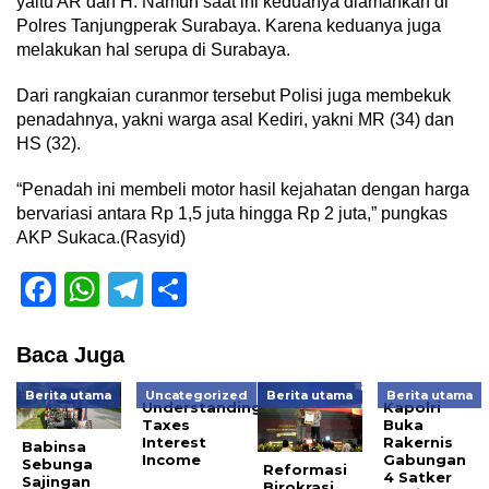
yaitu AR dan H. Namun saat ini keduanya diamankan di
Polres Tanjungperak Surabaya. Karena keduanya juga
melakukan hal serupa di Surabaya.
Dari rangkaian curanmor tersebut Polisi juga membekuk
penadahnya, yakni warga asal Kediri, yakni MR (34) dan
HS (32).
“Penadah ini membeli motor hasil kejahatan dengan harga
bervariasi antara Rp 1,5 juta hingga Rp 2 juta,” pungkas
AKP Sukaca.(Rasyid)
Facebook
WhatsApp
Telegram
Share
Baca Juga
Berita utama
Uncategorized
Berita utama
Berita utama
Understanding
Kapolri
Taxes
Buka
Interest
Rakernis
Babinsa
Income
Gabungan
Sebunga
Reformasi
4 Satker
Sajingan
Birokrasi