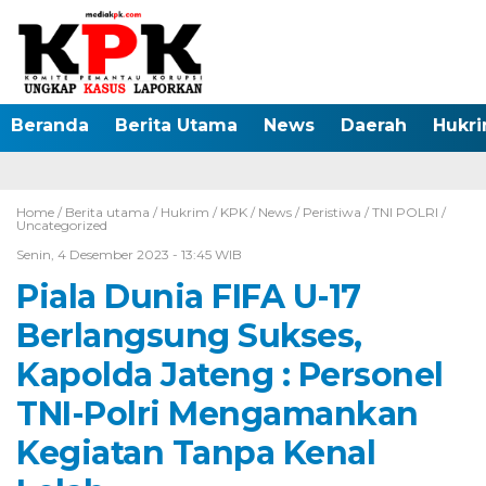
Beranda
Berita Utama
News
Daerah
Hukr
Home /
Berita utama
/
Hukrim
/
KPK
/
News
/
Peristiwa
/
TNI POLRI
/
Uncategorized
Senin, 4 Desember 2023 - 13:45 WIB
Piala Dunia FIFA U-17
Berlangsung Sukses,
Kapolda Jateng : Personel
TNI-Polri Mengamankan
Kegiatan Tanpa Kenal