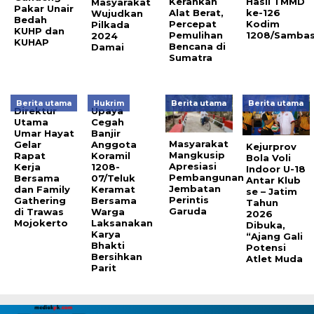
Kerahkan
Hasil TMMD
Masyarakat
Pakar Unair
Alat Berat,
ke-126
Wujudkan
Bedah
Percepat
Kodim
Pilkada
KUHP dan
Pemulihan
1208/Samba
2024
KUHAP
Bencana di
Damai
Sumatra
Berita utama
Hukrim
Berita utama
Berita utama
Direktur
Upaya
Utama
Cegah
Umar Hayat
Banjir
Masyarakat
Gelar
Anggota
Kejurprov
Mangkusip
Rapat
Koramil
Bola Voli
Apresiasi
Kerja
1208-
Indoor U-18
Pembangunan
Bersama
07/Teluk
Antar Klub
Jembatan
dan Family
Keramat
se – Jatim
Perintis
Gathering
Bersama
Tahun
Garuda
di Trawas
Warga
2026
Mojokerto
Laksanakan
Dibuka,
Karya
“Ajang Gali
Bhakti
Potensi
Bersihkan
Atlet Muda
Parit