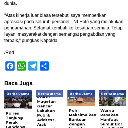
dunia.
“Atas kinerja luar biasa tersebut, saya memberikan
apresiasi pada seluruh personel TNI-Polri yang melakukan
pengamanan. Selamat kembali ke kesatuan semula. Tetap
layani masyarakat dengan semangat pengabdian yang
terbaik,” pungkas Kapolda
/Red
Facebook
WhatsApp
Telegram
Share
Baca Juga
Berita utama
Berita utama
Berita utama
Berita utama
Polres
Magetan
Gencar
Polri
Warga
Lakukan
Polres
Maksimalkan
Rasakan
Publik
Tanjung
Bantuan
Manfaat
Address,
Perak
dengan
Sumur Bor
Ajak
Gandeng