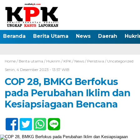
Beranda
Berita Utama
News
Daerah
Hukr
Home /
Berita utama
/
Hukrim
/
KPK
/
News
/
Peristiwa
/
Uncategorized
Senin, 4 Desember 2023 - 13:57 WIB
COP 28, BMKG Berfokus
pada Perubahan Iklim dan
Kesiapsiagaan Bencana