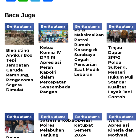
Baca Juga
Berita utama
Berita utama
Berita utama
Berita utama
Polisi
Maksimalkan
Patroli
Rumah
Ketua
Tinjau
Kosong di
Blegisting
Komisi IV
Dapur
Surabaya
Angkur Box
DPR RI
SPPG
Cegah
Tepi
Apresiasi
Polda
Pencurian
Jembatan
Peran
Sulteng,
Saat Mudik
Garuda
Kapolri
Menteri
Lebaran
Rampung,
dalam
Hukum Puji
Pengecoran
Percepatan
Standar
Segera
Swasembada
Kualitas
Dimulai
Pangan
Layak Jadi
Contoh
Berita utama
Berita utama
Berita utama
Berita utama
Satresnarkoba
Operasi
Wujud
Polres
Ketupat
Apresiasi
Pelabuhan
Semeru
Kinerja dan
Tanjung
2024
Motivasi,
Polda