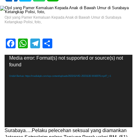
Ojol yang Pamer Kemaluan Kepada Anak di Bawah Umur di Surabaya
Ketangkap Polisi, foto,
Facebook
WhatsApp
Telegram
Share
Pemutar
Media error: Format(s) not supported or source(s) not
Video
found
Unduh Berkas: https://mediakpk.com/wp-content/uploads/2023/11/VID-20231130-WA0076.mp4?_=1
Surabaya….Pelaku pelecehan seksual yang diamankan