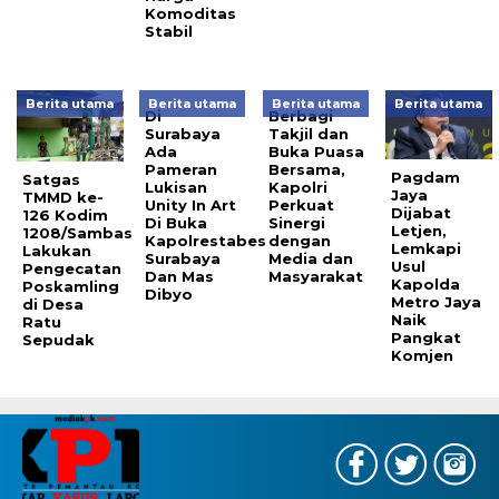
Komoditas
Stabil
Berita utama
Berita utama
Berita utama
Berita utama
Di
Berbagi
Surabaya
Takjil dan
Ada
Buka Puasa
Pameran
Bersama,
Pagdam
Satgas
Lukisan
Kapolri
Jaya
TMMD ke-
Unity In Art
Perkuat
Dijabat
126 Kodim
Di Buka
Sinergi
Letjen,
1208/Sambas
Kapolrestabes
dengan
Lemkapi
Lakukan
Surabaya
Media dan
Usul
Pengecatan
Dan Mas
Masyarakat
Kapolda
Poskamling
Dibyo
Metro Jaya
di Desa
Naik
Ratu
Pangkat
Sepudak
Komjen