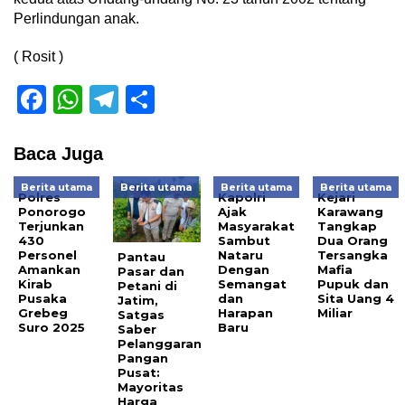
Perlindungan anak.
( Rosit )
Facebook
WhatsApp
Telegram
Share
Baca Juga
Berita utama
Berita utama
Berita utama
Berita utama
Polres
Kapolri
Kejari
Ponorogo
Ajak
Karawang
Terjunkan
Masyarakat
Tangkap
430
Sambut
Dua Orang
Personel
Nataru
Tersangka
Pantau
Amankan
Dengan
Mafia
Pasar dan
Kirab
Semangat
Pupuk dan
Petani di
Pusaka
dan
Sita Uang 4
Jatim,
Grebeg
Harapan
Miliar
Satgas
Suro 2025
Baru
Saber
Pelanggaran
Pangan
Pusat:
Mayoritas
Harga