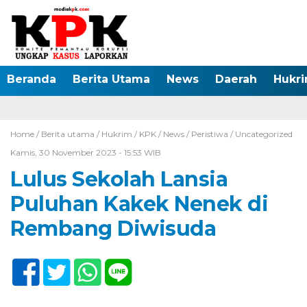
Beranda
Berita Utama
News
Daerah
Hukr
Home /
Berita utama
/
Hukrim
/
KPK
/
News
/
Peristiwa
/
Uncategorized
Kamis, 30 November 2023 - 15:53 WIB
Lulus Sekolah Lansia
Puluhan Kakek Nenek di
Rembang Diwisuda