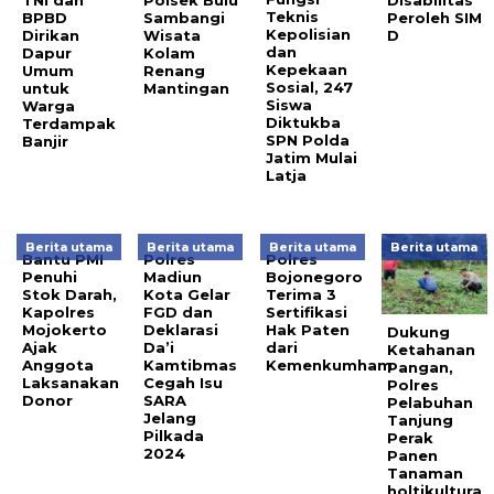
TNI dan
Polsek Bulu
Disabilitas
Teknis
BPBD
Sambangi
Peroleh SIM
Kepolisian
Dirikan
Wisata
D
dan
Dapur
Kolam
Kepekaan
Umum
Renang
Sosial, 247
untuk
Mantingan
Siswa
Warga
Diktukba
Terdampak
SPN Polda
Banjir
Jatim Mulai
Latja
Berita utama
Berita utama
Berita utama
Berita utama
Bantu PMI
Polres
Polres
Penuhi
Madiun
Bojonegoro
Stok Darah,
Kota Gelar
Terima 3
Kapolres
FGD dan
Sertifikasi
Mojokerto
Deklarasi
Hak Paten
Dukung
Ajak
Da’i
dari
Ketahanan
Anggota
Kamtibmas
Kemenkumham
Pangan,
Laksanakan
Cegah Isu
Polres
Donor
SARA
Pelabuhan
Jelang
Tanjung
Pilkada
Perak
2024
Panen
Tanaman
holtikultura