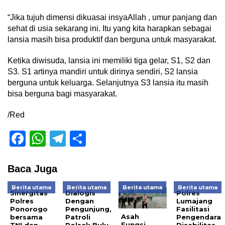
“Jika tujuh dimensi dikuasai insyaAllah , umur panjang dan
sehat di usia sekarang ini. Itu yang kita harapkan sebagai
lansia masih bisa produktif dan berguna untuk masyarakat.
Ketika diwisuda, lansia ini memiliki tiga gelar, S1, S2 dan
S3. S1 artinya mandiri untuk dirinya sendiri, S2 lansia
berguna untuk keluarga. Selanjutnya S3 lansia itu masih
bisa berguna bagi masyarakat.
/Red
Facebook
WhatsApp
Telegram
Share
Baca Juga
Berita utama
Berita utama
Berita utama
Berita utama
Sinergitas
Dialogis
Polres
Polres
Dengan
Lumajang
Ponorogo
Pengunjung,
Fasilitasi
Asah
bersama
Patroli
Pengendara
Fungsi