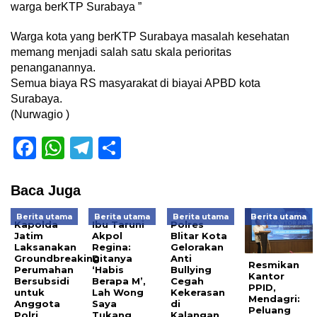
warga berKTP Surabaya ”
Warga kota yang berKTP Surabaya masalah kesehatan
memang menjadi salah satu skala perioritas
penanganannya.
Semua biaya RS masyarakat di biayai APBD kota
Surabaya.
(Nurwagio )
Facebook
WhatsApp
Telegram
Share
Baca Juga
Berita utama
Berita utama
Berita utama
Berita utama
Kapolda
Ibu Taruni
Polres
Jatim
Akpol
Blitar Kota
Laksanakan
Regina:
Gelorakan
Groundbreaking
Ditanya
Anti
Resmikan
Perumahan
‘Habis
Bullying
Kantor
Bersubsidi
Berapa M’,
Cegah
PPID,
untuk
Lah Wong
Kekerasan
Mendagri:
Anggota
Saya
di
Peluang
Polri
Tukang
Kalangan