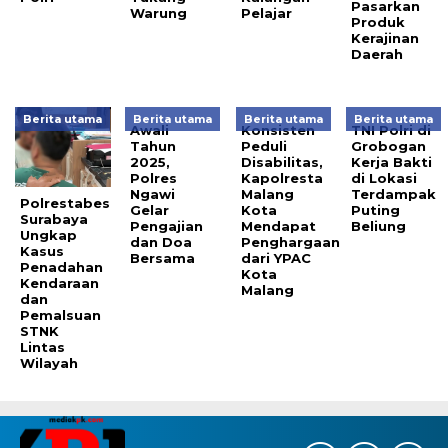
Pasarkan
Warung
Pelajar
Produk
Kerajinan
Daerah
Berita utama
Berita utama
Berita utama
Berita utama
Awali
Konsisten
TNI Polri di
Tahun
Peduli
Grobogan
2025,
Disabilitas,
Kerja Bakti
Polres
Kapolresta
di Lokasi
Ngawi
Malang
Terdampak
Polrestabes
Gelar
Kota
Puting
Surabaya
Pengajian
Mendapat
Beliung
Ungkap
dan Doa
Penghargaan
Kasus
Bersama
dari YPAC
Penadahan
Kota
Kendaraan
Malang
dan
Pemalsuan
STNK
Lintas
Wilayah