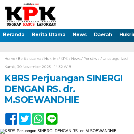
Beranda
Berita Utama
News
Daerah
Hukr
Home /
Berita utama
/
Hukrim
/
KPK
/
News
/
Peristiwa
/
Uncategorized
Kamis, 30 November 2023 - 14:32 WIB
KBRS Perjuangan SINERGI
DENGAN RS. dr.
M.SOEWANDHIE