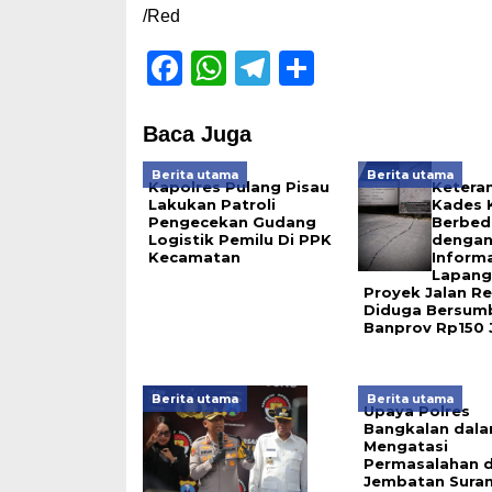
/Red
Facebook
WhatsApp
Telegram
Share
Baca Juga
Berita utama
Berita utama
Kapolres Pulang Pisau
Ketera
Lakukan Patroli
Kades 
Pengecekan Gudang
Berbed
Logistik Pemilu Di PPK
denga
Kecamatan
Informa
Lapang
Proyek Jalan R
Diduga Bersumb
Banprov Rp150 
Berita utama
Berita utama
Upaya Polres
Bangkalan dal
Mengatasi
Permasalahan d
Jembatan Sura