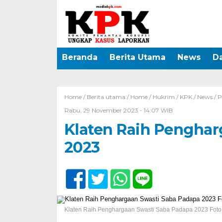
Beranda
Berita Utama
News
D
Home /
Berita utama
/
Home
/
Hukrim
/
KPK
/
News
/
P
Rabu, 29 November 2023 - 14:07 WIB
Klaten Raih Penghar
2023
Klaten Raih Penghargaan Swasti Saba Padapa 2023 Foto