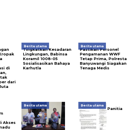
Berita utama
Berita utama
ngan
Tingkatkan Kesadaran
Pastikan Personel
Kropak
Lingkungan, Babinsa
Pengamanan WWF
a
Koramil 1008-05
Tetap Prima, Polresta
n
Sosialisasikan Bahaya
Banyuwangi Siagakan
si di
Karhutla
Tenaga Medis
an,
etak
er dari
Juta
Berita utama
Berita utama
Panitia
am
i Akses
madu