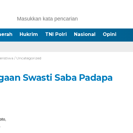
aerah
Hukrim
TNI Polri
Nasional
Opini
eristiwa
/
Uncategorized
gaan Swasti Saba Padapa
,