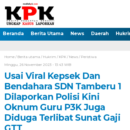
Beranda
Berita Utama
News
Daerah
Hukr
Home /
Berita utama
/
Hukrim
/
KPK
/
News
/
Peristiwa
Minggu, 26 November 2023 - 13:43 WIB
Usai Viral Kepsek Dan
Bendahara SDN Tamberu 1
Dilaporkan Polisi Kini
Oknum Guru P3K Juga
Diduga Terlibat Sunat Gaji
GTT