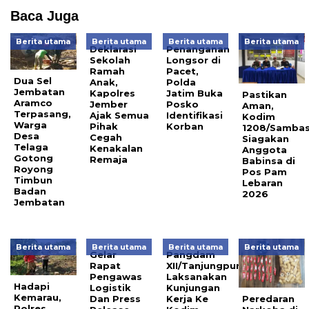
Baca Juga
Berita utama
Berita utama
Berita utama
Berita utama
Deklarasi
Penanganan
Sekolah
Longsor di
Ramah
Pacet,
Dua Sel
Anak,
Polda
Jembatan
Kapolres
Jatim Buka
Pastikan
Aramco
Jember
Posko
Aman,
Terpasang,
Ajak Semua
Identifikasi
Kodim
Warga
Pihak
Korban
1208/Samba
Desa
Cegah
Siagakan
Telaga
Kenakalan
Anggota
Gotong
Remaja
Babinsa di
Royong
Pos Pam
Timbun
Lebaran
Badan
2026
Jembatan
Berita utama
Berita utama
Berita utama
Berita utama
Gelar
Pangdam
Rapat
XII/Tanjungpura
Pengawas
Laksanakan
Hadapi
Logistik
Kunjungan
Kemarau,
Dan Press
Kerja Ke
Peredaran
Polres