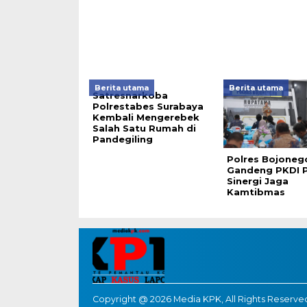
Berita utama
Berita utama
Satresnarkoba
Polrestabes Surabaya
Kembali Mengerebek
Salah Satu Rumah di
Pandegiling
Polres Bojoneg
Gandeng PKDI 
Sinergi Jaga
Kamtibmas
Copyright @ 2026 Media KPK, All Rights Reserve