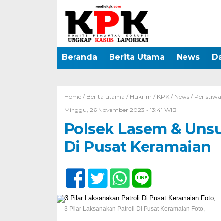
Beranda
Berita Utama
News
D
Home /
Berita utama
/
Hukrim
/
KPK
/
News
/
Peristiwa
Minggu, 26 November 2023 - 13:41 WIB
Polsek Lasem & Unsur
Di Pusat Keramaian
3 Pilar Laksanakan Patroli Di Pusat Keramaian Foto,