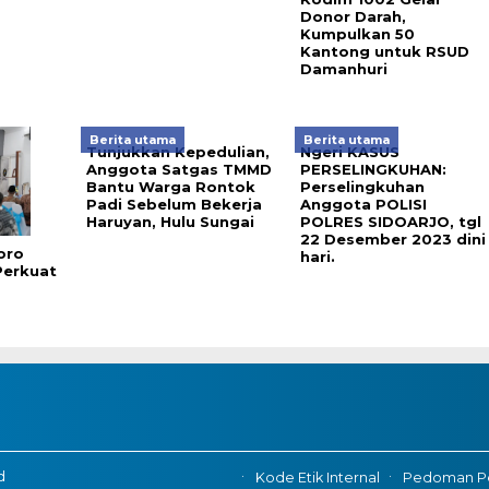
Donor Darah,
Kumpulkan 50
Kantong untuk RSUD
Damanhuri
Berita utama
Berita utama
Tunjukkan Kepedulian,
Ngeri KASUS
Anggota Satgas TMMD
PERSELINGKUHAN:
Bantu Warga Rontok
Perselingkuhan
Padi Sebelum Bekerja
Anggota POLISI
Haruyan, Hulu Sungai
POLRES SIDOARJO, tgl
22 Desember 2023 dini
oro
hari.
Perkuat
d
Kode Etik Internal
Pedoman P