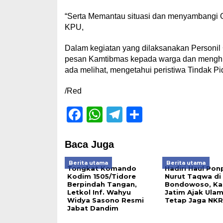
“Serta Memantau situasi dan menyambangi Ob
KPU,
Dalam kegiatan yang dilaksanakan Personil 
pesan Kamtibmas kepada warga dan menghim
ada melihat, mengetahui peristiwa Tindak P
/Red
Facebook
WhatsApp
Telegram
Share
Baca Juga
Berita utama
Berita utama
Tongkat Komando
Hadiri Haul Pon
Kodim 1505/Tidore
Nurut Taqwa di
Berpindah Tangan,
Bondowoso, Ka
Letkol Inf. Wahyu
Jatim Ajak Ula
Widya Sasono Resmi
Tetap Jaga NKR
Jabat Dandim