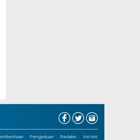
emberitaan
Pengaduan
Redaksi
Visi Misi