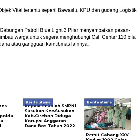
jek Vital tertentu seperti Bawaslu, KPU dan gudang Logistik
Gabungan Patroli Blue Light 3 Pilar menyampaikan pesan-
bau warga untuk segera menghubungi Call Center 110 bila
idana atau gangguan kamtibmas lainnya.
Berita utama
Berita utama
pes
Kepala Sekolah SMPN1
Susukan Kec.Susukan
polda
Kab.Cirebon Diduga
ma
Korupsi Anggaran
I
Dana Bos Tahun 2022
Persit Cabang XXV
Kodim 1002 Gelar