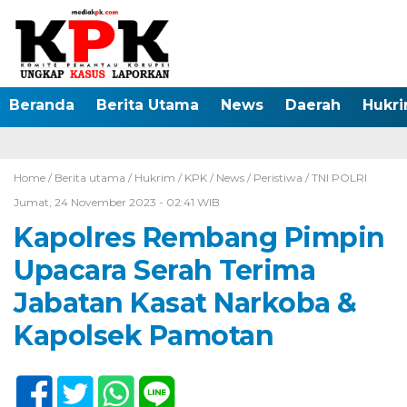
Beranda
Berita Utama
News
Daerah
Hukr
Home /
Berita utama
/
Hukrim
/
KPK
/
News
/
Peristiwa
/
TNI POLRI
Jumat, 24 November 2023 - 02:41 WIB
Kapolres Rembang Pimpin
Upacara Serah Terima
Jabatan Kasat Narkoba &
Kapolsek Pamotan