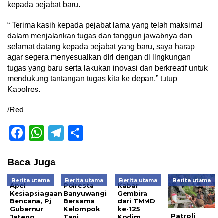
kepada pejabat baru.
“ Terima kasih kepada pejabat lama yang telah maksimal
dalam menjalankan tugas dan tanggun jawabnya dan
selamat datang kepada pejabat yang baru, saya harap
agar segera menyesuaikan diri dengan di lingkungan
tugas yang baru serta lakukan inovasi dan berkreatif untuk
mendukung tantangan tugas kita ke depan,” tutup
Kapolres.
/Red
Facebook
WhatsApp
Telegram
Share
Baca Juga
Berita utama
Berita utama
Berita utama
Berita utama
Apel
Polresta
Kabar
Kesiapsiagaan
Banyuwangi
Gembira
Bencana, Pj
Bersama
dari TMMD
Gubernur
Kelompok
ke-125
Patroli
Jateng
Tani
Kodim