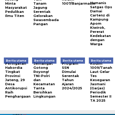
Humanis
Minta
Tanam
1007/Banjarmasin
Satgas Ops
Masyarakat
Jagung
Damai
Pedulikan
Serentak
Cartenz di
Ilmu Titen
Gelorakan
Kampung
Swasembada
Apom
Pangan
Kiwirok,
Pererat
Kedekatan
dengan
Warga
Berita utama
Berita utama
Berita utama
Berita utama
Peringatan
Semangat
Program
Kodim
Hakordia
Gotong
SSN
1009/Tanah
Tingkat
Royong!
Dimulai
Laut Gelar
Provinsi
TNI-Polri
Serentak
Tes
Jateng, 29
dan
Tahun
Kesegaran
Desa
Kecamatan
Ajaran
Jasmani
Antikorupsi
Tanta
2024/2025
(Garjas)
Raih
Bersihkan
Periodik
Penghargaan
Lingkungan
Semester II
TA 2025