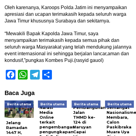
Oleh karenanya, Karoops Polda Jatim ini menyampaikan
apresiasi dan ucapan terimakasih kepada seluruh warga
Jawa Timur khususnya Surabaya dan sekitarnya.
“Mewakili Bapak Kapolda Jawa Timur, saya
menyampaikan terimakasih kepada semua pihak dan
seluruh warga Masyarakat yang telah mendukung jalannya
event internasional ini sehingga berjalan lancar,aman dan
kondusif,”pungkas Kombes Puji.(rasyid gauol)
Facebook
WhatsApp
Telegram
Share
Baca Juga
Berita utama
Berita utama
Berita utama
Berita utama
Narasi
Pembangunan
Semangat
Media
Jalan
Nasionalism
Online
TMMD ke-
Membara,
terkait
124 di
Calon
Jelang
pengembangan
Haruyan
Paskibraka
Ramadan
pengungkapan
Capai
Muara Uya
1447 H,