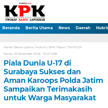
Beranda
Berita Utama
News
Daerah
Hukr
Home /
Berita utama
/
Hukrim
/
KPK
/
News
/
TNI POLRI
Kamis, 23 November 2023 - 16:07 WIB
Piala Dunia U-17 di
Surabaya Sukses dan
Aman Karoops Polda Jatim
Sampaikan Terimakasih
untuk Warga Masyarakat