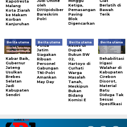
Judi Online
Minggu
Giat
Kapolresta
oleh
Ketiga,
Berlatih di
Malang
Dittipidsiber
Pemasangan
Bawah
Kota Ziarah
Bareskrim
Paving
Terik
ke Makam
Polri
Blok
Korban
Digencarkan
Kanjuruhan
Berita utama
Berita utama
Berita utama
Berita utama
Polda
Reses di
Jatim
Dupak
Siagakan
Rukun RW
Kabar Baik,
Rehabilitasi
Ribuan
02,
Gubernur
Irigasi
Personel
Hartoyo di
Jateng
Walahar di
Gabungan
Curhati
Usulkan
Kabupaten
TNI-Polri
Warga
Brebes
Cirebon
Amankan
Masalah
Selatan
Disorot,
May Day
Tanah,
Jadi
Material
Meskipun
Kabupaten
Batu
Bukan
Sendiri
Diduga Tak
Bidang
Sesuai
Komisi E
Spesifikasi