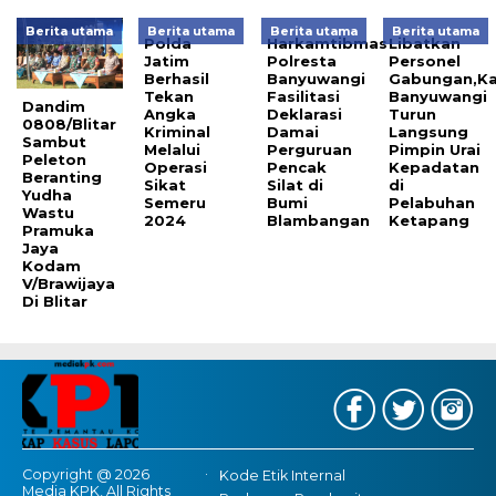
Berita utama
Berita utama
Berita utama
Berita utama
Polda
Harkamtibmas
Libatkan
Jatim
Polresta
Personel
Berhasil
Banyuwangi
Gabungan,Ka
Tekan
Fasilitasi
Banyuwangi
Dandim
Angka
Deklarasi
Turun
0808/Blitar
Kriminal
Damai
Langsung
Sambut
Melalui
Perguruan
Pimpin Urai
Peleton
Operasi
Pencak
Kepadatan
Beranting
Sikat
Silat di
di
Yudha
Semeru
Bumi
Pelabuhan
Wastu
2024
Blambangan
Ketapang
Pramuka
Jaya
Kodam
V/Brawijaya
Di Blitar
Copyright @ 2026
Kode Etik Internal
Media KPK, All Rights