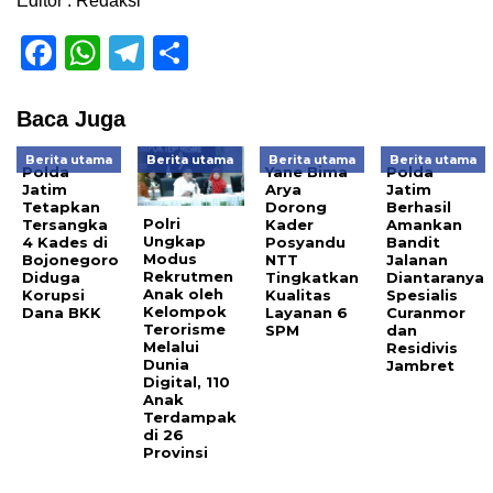
Editor : Redaksi
Facebook
WhatsApp
Telegram
Share
Baca Juga
Berita utama
Berita utama
Berita utama
Berita utama
Polda
Yane Bima
Polda
Jatim
Arya
Jatim
Tetapkan
Dorong
Berhasil
Polri
Tersangka
Kader
Amankan
Ungkap
4 Kades di
Posyandu
Bandit
Modus
Bojonegoro
NTT
Jalanan
Rekrutmen
Diduga
Tingkatkan
Diantaranya
Anak oleh
Korupsi
Kualitas
Spesialis
Kelompok
Dana BKK
Layanan 6
Curanmor
Terorisme
SPM
dan
Melalui
Residivis
Dunia
Jambret
Digital, 110
Anak
Terdampak
di 26
Provinsi