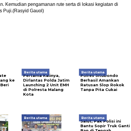
n. Kemudian pengamanan rute serta di lokasi kegiatan di
 Puji.(Rasyid Gauol)
Berita utama
Berita utama
ate
Pertama Kalinya,
Polres Situbondo
Uang ke
Dirlantas Polda Jatim
Berhasil Amankan
Beri
Launching 2 Unit EMH
Ratusan Slop Rokok
di Polresta Malang
Tanpa Pita Cukai
Kota
Berita utama
Berita utama
Salut, Pak Polisi ini
Bantu Sopir Truk Ganti
Ban di Tengah