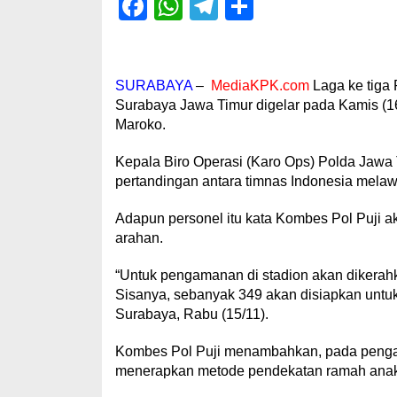
Facebook
WhatsApp
Telegram
Share
SURABAYA
–
MediaKPK.com
Laga ke tiga 
Surabaya Jawa Timur digelar pada Kamis (16
Maroko.
Kepala Biro Operasi (Karo Ops) Polda Jawa
pertandingan antara timnas Indonesia mela
Adapun personel itu kata Kombes Pol Puji ak
arahan.
“Untuk pengamanan di stadion akan dikerahk
Sisanya, sebanyak 349 akan disiapkan untuk 
Surabaya, Rabu (15/11).
Kombes Pol Puji menambahkan, pada pengama
menerapkan metode pendekatan ramah anak