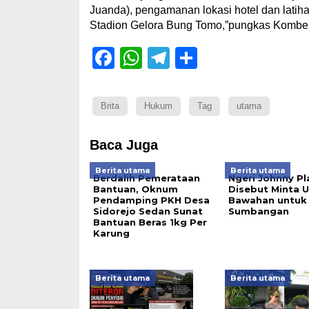
Juanda), pengamanan lokasi hotel dan latiha
Stadion Gelora Bung Tomo,”pungkas Kombes
Facebook
WhatsApp
Telegram
Share
Brita
Hukum
Tag
utama
Baca Juga
Berita utama
Berita utama
Berdalih Pemerataan
Ngeri Johnny Pl
Bantuan, Oknum
Disebut Minta 
Pendamping PKH Desa
Bawahan untuk 
Sidorejo Sedan Sunat
Sumbangan
Bantuan Beras 1kg Per
Karung
Berita utama
Berita utama