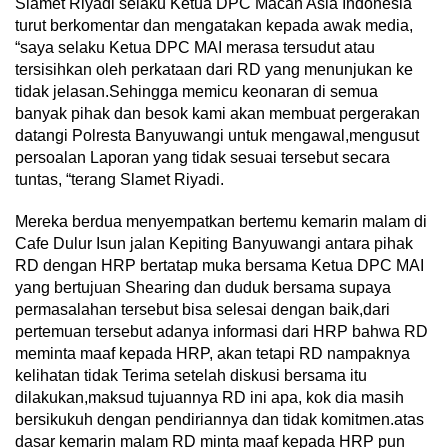
Slamet Riyadi selaku Ketua DPC Macan Asia Indonesia
turut berkomentar dan mengatakan kepada awak media,
“saya selaku Ketua DPC MAI merasa tersudut atau
tersisihkan oleh perkataan dari RD yang menunjukan ke
tidak jelasan.Sehingga memicu keonaran di semua
banyak pihak dan besok kami akan membuat pergerakan
datangi Polresta Banyuwangi untuk mengawal,mengusut
persoalan Laporan yang tidak sesuai tersebut secara
tuntas, “terang Slamet Riyadi.
Mereka berdua menyempatkan bertemu kemarin malam di
Cafe Dulur Isun jalan Kepiting Banyuwangi antara pihak
RD dengan HRP bertatap muka bersama Ketua DPC MAI
yang bertujuan Shearing dan duduk bersama supaya
permasalahan tersebut bisa selesai dengan baik,dari
pertemuan tersebut adanya informasi dari HRP bahwa RD
meminta maaf kepada HRP, akan tetapi RD nampaknya
kelihatan tidak Terima setelah diskusi bersama itu
dilakukan,maksud tujuannya RD ini apa, kok dia masih
bersikukuh dengan pendiriannya dan tidak komitmen.atas
dasar kemarin malam RD minta maaf kepada HRP pun