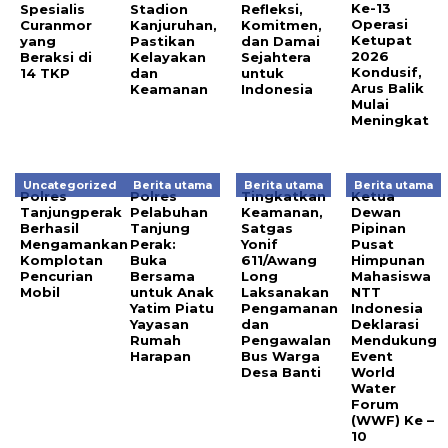
Ke-13
Spesialis
Stadion
Refleksi,
Operasi
Curanmor
Kanjuruhan,
Komitmen,
Ketupat
yang
Pastikan
dan Damai
2026
Beraksi di
Kelayakan
Sejahtera
Kondusif,
14 TKP
dan
untuk
Arus Balik
Keamanan
Indonesia
Mulai
Meningkat
Uncategorized
Berita utama
Berita utama
Berita utama
Polres
Polres
Tingkatkan
Ketua
Tanjungperak
Pelabuhan
Keamanan,
Dewan
Berhasil
Tanjung
Satgas
Pipinan
Mengamankan
Perak:
Yonif
Pusat
Komplotan
Buka
611/Awang
Himpunan
Pencurian
Bersama
Long
Mahasiswa
Mobil
untuk Anak
Laksanakan
NTT
Yatim Piatu
Pengamanan
Indonesia
Yayasan
dan
Deklarasi
Rumah
Pengawalan
Mendukung
Harapan
Bus Warga
Event
Desa Banti
World
Water
Forum
(WWF) Ke –
10