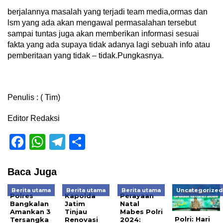
berjalannya masalah yang terjadi team media,ormas dan
lsm yang ada akan mengawal permasalahan tersebut
sampai tuntas juga akan memberikan informasi sesuai
fakta yang ada supaya tidak adanya lagi sebuah info atau
pemberitaan yang tidak – tidak.Pungkasnya.
Penulis : ( Tim)
Editor Redaksi
Facebook
WhatsApp
Telegram
Share
Baca Juga
Berita utama
Berita utama
Berita utama
Uncategorize
Polres
Kapolda
Perayaan
Bangkalan
Jatim
Natal
Amankan 3
Tinjau
Mabes Polri
Polri: Hari
Tersangka
Renovasi
2024: