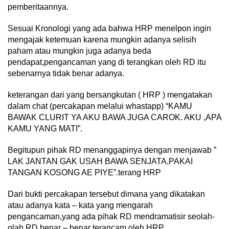
pemberitaannya.
Sesuai Kronologi yang ada bahwa HRP menelpon ingin
mengajak ketemuan karena mungkin adanya selisih
paham atau mungkin juga adanya beda
pendapat,pengancaman yang di terangkan oleh RD itu
sebenarnya tidak benar adanya.
keterangan dari yang bersangkutan ( HRP ) mengatakan
dalam chat (percakapan melalui whastapp) “KAMU
BAWAK CLURIT YA AKU BAWA JUGA CAROK. AKU ,APA
KAMU YANG MATI”.
Begitupun pihak RD menanggapinya dengan menjawab ”
LAK JANTAN GAK USAH BAWA SENJATA,PAKAI
TANGAN KOSONG AE PIYE”.terang HRP
Dari bukti percakapan tersebut dimana yang dikatakan
atau adanya kata – kata yang mengarah
pengancaman,yang ada pihak RD mendramatisir seolah-
olah RD benar – benar terancam oleh HRP.