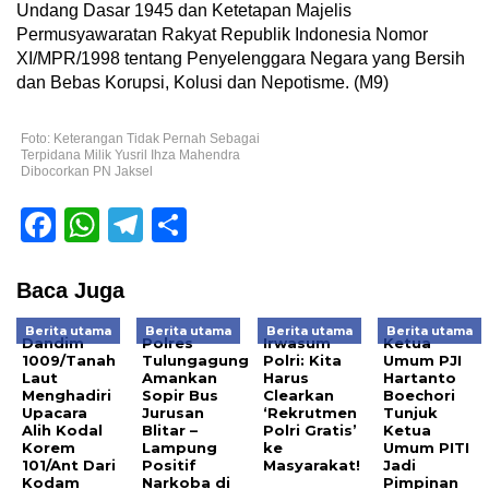
Undang Dasar 1945 dan Ketetapan Majelis
Permusyawaratan Rakyat Republik Indonesia Nomor
XI/MPR/1998 tentang Penyelenggara Negara yang Bersih
dan Bebas Korupsi, Kolusi dan Nepotisme. (M9)
Foto: Keterangan Tidak Pernah Sebagai
Terpidana Milik Yusril Ihza Mahendra
Dibocorkan PN Jaksel
Facebook
WhatsApp
Telegram
Share
Baca Juga
Berita utama
Berita utama
Berita utama
Berita utama
Dandim
Polres
Irwasum
Ketua
1009/Tanah
Tulungagung
Polri: Kita
Umum PJI
Laut
Amankan
Harus
Hartanto
Menghadiri
Sopir Bus
Clearkan
Boechori
Upacara
Jurusan
‘Rekrutmen
Tunjuk
Alih Kodal
Blitar –
Polri Gratis’
Ketua
Korem
Lampung
ke
Umum PITI
101/Ant Dari
Positif
Masyarakat!
Jadi
Kodam
Narkoba di
Pimpinan