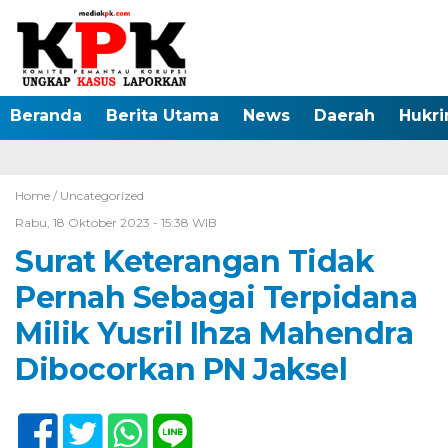
Beranda
Berita Utama
News
Daerah
Hukr
Home /
Uncategorized
Rabu, 18 Oktober 2023 - 15:38 WIB
Surat Keterangan Tidak
Pernah Sebagai Terpidana
Milik Yusril Ihza Mahendra
Dibocorkan PN Jaksel