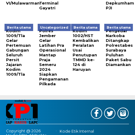
VI/Mulawarman
Terminal
Depkumham
Gayatri
PJI
Berita utama
Uncategorized
Berita utama
Berita utama
Kodim
Polres
Kodim
Pengedar
1009/Tla
Jember
1002/HST
Narkoba
Gelar
Gelar
Kembalikan
Ditangkap
Pertemuan
Latihan Pra
Peralatan
Polrestabes
Gabungan
Operasional
Usai
Surabaya
Seluruh
Mantap
Penutupan
Puluhan
Persit
Praja
TMMD ke-
Paket Sabu
Jajaran
Semeru
124 di
Diamankan
Kodim
2024
Haruyan
1009/Tla
Siapkan
Pengamanan
Pilkada
Copyright @ 2026
Kode Etik Internal