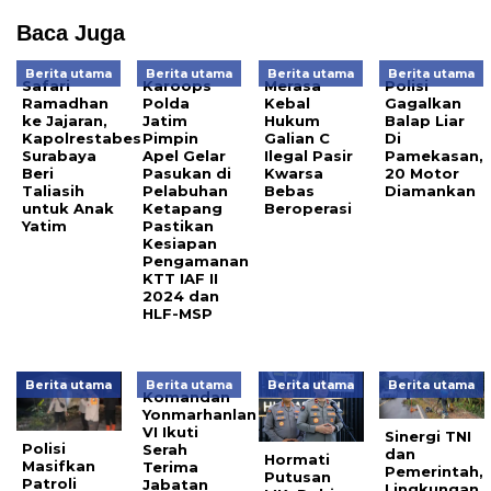
Baca Juga
Berita utama
Berita utama
Berita utama
Berita utama
Safari
Karoops
Merasa
Polisi
Ramadhan
Polda
Kebal
Gagalkan
ke Jajaran,
Jatim
Hukum
Balap Liar
Kapolrestabes
Pimpin
Galian C
Di
Surabaya
Apel Gelar
Ilegal Pasir
Pamekasan,
Beri
Pasukan di
Kwarsa
20 Motor
Taliasih
Pelabuhan
Bebas
Diamankan
untuk Anak
Ketapang
Beroperasi
Yatim
Pastikan
Kesiapan
Pengamanan
KTT IAF II
2024 dan
HLF-MSP
Berita utama
Berita utama
Berita utama
Berita utama
Komandan
Yonmarhanlan
VI Ikuti
Sinergi TNI
Polisi
Serah
dan
Hormati
Masifkan
Terima
Pemerintah,
Putusan
Patroli
Jabatan
Lingkungan