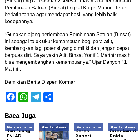
(Binsat) tingkat Pasmar 2 selesai, masih ada perlombaan
Pembinaan Satuan (Binsat) tingkat Korps Marinir. Terus
berlatih tanpa agar mendapat hasil yang lebih baik
kedepannya.
“Gunakan ajang perlombaan Pembinaan Satuan (Binsat)
ini sebagai tolok ukur kemampuan bagi para atlit,
kembangkan lagi potensi yang dimiliki dan jangan cepat
berpuas diri. Saya yakin Atlit Binsat Yonif 1 Marinir masih
bisa mengembangkan kemampuanya,” Ujar Danyonif 1
Marinir.
Demikian Berita Dispen Kormar
Facebook
WhatsApp
Telegram
Share
Baca Juga
Berita utama
Berita utama
Berita utama
Berita utama
Hari Juang
Korps
Ditpolairud
TNI AD,
Raport
Polda