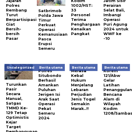
Jajaran
Kodim
Jatim Sisir
Polres
1002/HST:
Perairan
Rembang
33
Selat Bali,
Satbrimob
Turut
Personel
Imbangi
Polda Jawa
Berpartisipasi
Terima
Operasi
Timur
Giat
Penghargaan
Puri Agung
Perkuat
Bersih-
Kenaikan
2024 untuk
Operasi
bersih
Pangkat
WWF ke
Kemanusiaan
Pasar
-10
Pasca
Erupsi
Semeru
Uncategorized
Berita utama
Berita utama
Berita utama
Polres
Merasa
Korem
Situbondo
Kebal
121/Abw
Berhasil
Hukum
Gelar
Turunkan
Amankan
Menjelang
Latihan
Pasir
Puluhan
Lebaran
Penanggula
Secara
Jerigen Isi
Perjudian
Bencana
Manual,
Arak Saat
Jenis Togel
Alam di
Satgas
Operasi
Semakin
Wilayah
TMMD Ke-
Pekat
Marak..!!
Kodim
129 Tetap
Semeru
1208/Samba
Optimistis
2024
Kejar
Target
Pembangunan