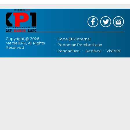
Copyright @ 2026
Kode Etik Internal
Media KPK, All Rights
Pedoman Pemberitaan
Reserved
Pengaduan
Redaksi
Visi Misi