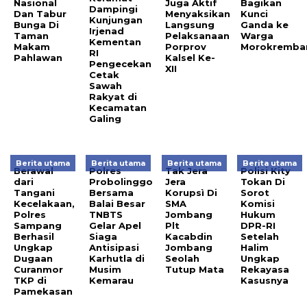
Nasional
Juga Aktif
Bagikan
Dampingi
Dan Tabur
Menyaksikan
Kunci
Kunjungan
Bunga Di
Langsung
Ganda ke
Irjenad
Taman
Pelaksanaan
Warga
Kementan
Makam
Porprov
Morokremba
RI
Pahlawan
Kalsel Ke-
Pengecekan
XII
Cetak
Sawah
Rakyat di
Kecamatan
Galing
Berita utama
Berita utama
Berita utama
Berita utama
Berawal
Polres
Tak Jera
Polisi Kity
dari
Probolinggo
Jera
Tokan Di
Tangani
Bersama
Korupsì Di
Sorot
Kecelakaan,
Balai Besar
SMA
Komisi
Polres
TNBTS
Jombang
Hukum
Sampang
Gelar Apel
Plt
DPR-RI
Berhasil
Siaga
Kacabdin
Setelah
Ungkap
Antisipasi
Jombang
Halim
Dugaan
Karhutla di
Seolah
Ungkap
Curanmor
Musim
Tutup Mata
Rekayasa
TKP di
Kemarau
Kasusnya
Pamekasan