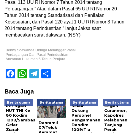
Pasal 113 UU RI Nomor 7 Tahun 2014 tentang
Perdagangan,” Atau dalam Pasal 65 UU RI Nomor 20
Tahun 2014 tentang Standarisasi dan Penilaian
Kesesuaian, dan Pasal 120 ayat 1 UU RI Nomor 3 Tahun
2014 tentang Perindustrian,” lanjut Jaksa saat
membacakan surat dakwaan. (NSY).
Benny Soewanda Diduga Melanggar Pasal
Perdagangan Dan Pasal Perindustrian
Ancaman Hukuman 5 Tahun Penjara.
Facebook
WhatsApp
Telegram
Share
Baca Juga
Berita utama
Berita utama
Berita utama
Berita utama
Peringati
Selain
Cegah
HUT TNI Ke
Dukung
Curanmor,
80 Kodim
Personel
Kapolres
1208/Sambas
Pengamanan
Pelabuhan
Danramil
Gelar
Dandim
Tanjung
07/Teluk
Ziarah
1009/Tla
Perak
Keramat