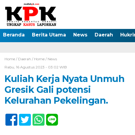
Beranda
Berita Utama
News
Daerah
Hukr
Home /
Daerah
/
Home
/
News
Rabu, 16 Agustus 2023 - 03:02 WIB
Kuliah Kerja Nyata Unmuh
Gresik Gali potensi
Kelurahan Pekelingan.