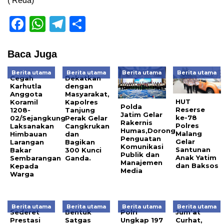
( Reda)
Facebook
WhatsApp
Telegram
Share
Baca Juga
Berita utama
Berita utama
Berita utama
Berita utama
Cegah
Dekatkan
Karhutla
dengan
Anggota
Masyarakat,
HUT
Koramil
Kapolres
Polda
Reserse
1208-
Tanjung
Jatim Gelar
ke-78
02/Sejangkung
Perak Gelar
Rakernis
Polres
Laksanakan
Cangkrukan
Humas,Dorong
Malang
Himbauan
dan
Penguatan
Gelar
Larangan
Bagikan
Komunikasi
Santunan
Bakar
300 Kunci
Publik dan
Anak Yatim
Sembarangan
Ganda.
Manajemen
dan Baksos
Kepada
Media
Warga
Berita utama
Berita utama
Berita utama
Berita utama
Sederet
Bentuk
Polri
Jum’at
Prestasi
Satgas
Ungkap 197
Curhat,