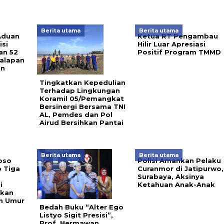
Berita utama
Berita utama
Aduan
Ketua RT Pengambau
isi
Hilir Luar Apresiasi
an 52
Positif Program TMMD
alapan
an
Tingkatkan Kepedulian
Terhadap Lingkungan
Koramil 05/Pemangkat
Bersinergi Bersama TNI
AL, Pemdes dan Pol
Airud Bersihkan Pantai
Berita utama
Berita utama
oso
Polisi Amankan Pelaku
p Tiga
Curanmor di Jatipurwo,
Surabaya, Aksinya
i
Ketahuan Anak-Anak
tkan
h Umur
Bedah Buku “Alter Ego
Listyo Sigit Presisi”,
Prof. Hermawan