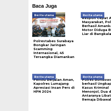
Baca Juga
Berita utama
Berita utama
Respon Cepat 
Masyarakat, Pol
Berhasil Amank
Motor Diduga B
Liar di Bangkal
Polrestabes Surabaya
Bongkar Jaringan
Scamming
Internasional, 45
Tersangka Diamankan
Berita utama
Berita utama
Pemilu Berjalan Aman,
Polres Bondow
Kapolres Lumajang
berhasil Ungka
Apresiasi Insan Pers di
Kasus Kriminal
HPN 2024
Menonjol, Dua d
Antaranya Liba
Remaja Dibawa