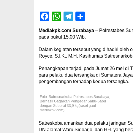
Facebook
WhatsApp
Telegram
Share
Mediakpk.com Surabaya
– Polrestabes Sur
pada pukul 15.00 Wib.
Dalam kegiatan tersebut yang dihadiri oleh
Royce, S.I.K., M.H. Kasihumas Satresnarko
Penangkapan terjadi pada Jumat 26 mei di 
para pelaku dua tersangka di Sumatera Jaya
pengembangan terhadap kedua tersangka.
Foto: Satresnarkoba Polrestabes Surabaya,
Berhasil Gagalkan Pengedar Sabu-Sabu
dengan Seberat 33,9 kg(raset gaul
mediakpk.com)
Satreskoba amankan dua pelaku jaringan Su
DN alamat Waru Sidoarjo, dan HH. yang bera