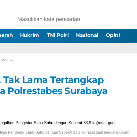
aerah
Hukrim
TNI Polri
Nasional
Opini
I POLRI
!! Tak Lama Tertangkap
a Polrestabes Surabaya
alkan Pengedar Sabu-Sabu dengan Seberat 33,9 kg(raset gaul mediakpk.com)