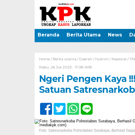
Beranda
Berita Utama
News
D
Home /
Berita utama
/
Daerah
/
Hukrim
/
Nasional
/
TN
Rabu, 26 Juli 2023 - 11:08 WIB
Ngeri Pengen Kaya !
Satuan Satresnarkob
Foto: Satresnarkoba Polrestabes Surabaya, Berhasil Gag