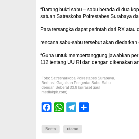
“Barang bukti sabu – sabu berada di dua kop
satuan Satreskoba Polrestabes Surabaya da
Para tersangka dapat perintah dari RX atau
rencana sabu-sabu tersebut akan diedarkan 
“Guna untuk mempertanggung jawabkan perbu
112 tentang UU RI dan dengan dikenakan an
Foto: Satresnarkoba Polrestabes Surabaya,
Berhasil Gagalkan Pengedar Sabu-Sabu
dengan Seberat 33,9 kg(raset gaul
mediakpk.com)
Facebook
WhatsApp
Telegram
Share
Berita
utama