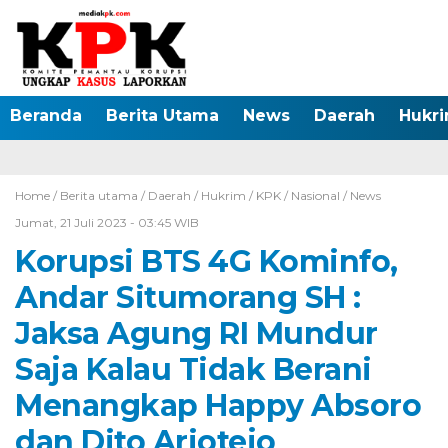
Beranda
Berita Utama
News
Daerah
Hukr
Home /
Berita utama
/
Daerah
/
Hukrim
/
KPK
/
Nasional
/
News
Jumat, 21 Juli 2023 - 03:45 WIB
Korupsi BTS 4G Kominfo,
Andar Situmorang SH :
Jaksa Agung RI Mundur
Saja Kalau Tidak Berani
Menangkap Happy Absoro
dan Dito Ariotejo