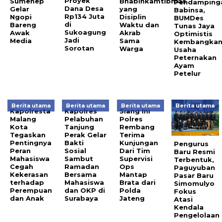
Proyek
Sumenep
Bhabinkamtibmas
Pendamping
Dana Desa
Gelar
yang
Babinsa,
Rp134 Juta
Ngopi
Disiplin
BUMDes
di
Bareng
Waktu dan
Tunas Jaya
Sukoagung
Awak
Akrab
Optimistis
Jadi
Media
Sama
Kembangka
Sorotan
Warga
Usaha
Peternakan
Ayam
Petelur
Berita utama
Berita utama
Berita utama
Berita utama
Kapolresta
Kapolres
Siang Ini
Malang
Pelabuhan
Polres
Kota
Tanjung
Rembang
Tegaskan
Perak Gelar
Terima
Pentingnya
Bakti
Kunjungan
Pengurus
Peran
Sosial
Dari Tim
Baru Resmi
Mahasiswa
Sambut
Supervisi
Terbentuk,
Cegah
Ramadan
Ops
Paguyuban
Kekerasan
Bersama
Mantap
Pasar Baru
terhadap
Mahasiswa
Brata dari
Simomulyo
Perempuan
dan OKP di
Polda
Fokus
dan Anak
Surabaya
Jateng
Atasi
Kendala
Pengelolaan