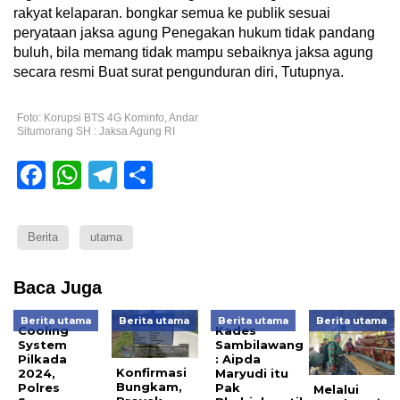
rakyat kelaparan. bongkar semua ke publik sesuai
peryataan jaksa agung Penegakan hukum tidak pandang
buluh, bila memang tidak mampu sebaiknya jaksa agung
secara resmi Buat surat pengunduran diri, Tutupnya.
Foto: Korupsi BTS 4G Kominfo, Andar
Situmorang SH : Jaksa Agung RI
Facebook
WhatsApp
Telegram
Share
Berita
utama
Baca Juga
Berita utama
Berita utama
Berita utama
Berita utama
Cooling
Kades
System
Sambilawang
Pilkada
: Aipda
Konfirmasi
2024,
Maryudi itu
Bungkam,
Polres
Pak
Melalui