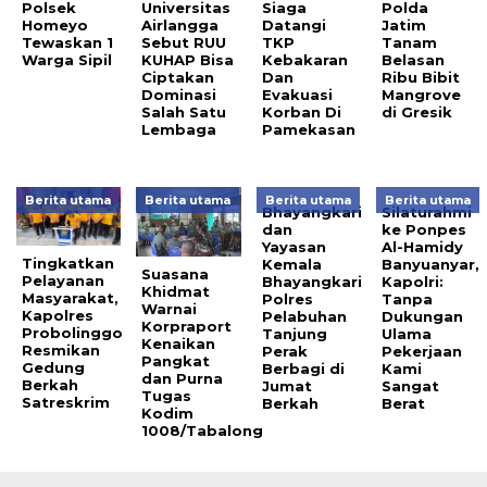
Polsek
Universitas
Siaga
Polda
Homeyo
Airlangga
Datangi
Jatim
Tewaskan 1
Sebut RUU
TKP
Tanam
Warga Sipil
KUHAP Bisa
Kebakaran
Belasan
Ciptakan
Dan
Ribu Bibit
Dominasi
Evakuasi
Mangrove
Salah Satu
Korban Di
di Gresik
Lembaga
Pamekasan
Berita utama
Berita utama
Berita utama
Berita utama
Bhayangkari
Silaturahmi
dan
ke Ponpes
Yayasan
Al-Hamidy
Tingkatkan
Kemala
Banyuanyar,
Suasana
Pelayanan
Bhayangkari
Kapolri:
Khidmat
Masyarakat,
Polres
Tanpa
Warnai
Kapolres
Pelabuhan
Dukungan
Korpraport
Probolinggo
Tanjung
Ulama
Kenaikan
Resmikan
Perak
Pekerjaan
Pangkat
Gedung
Berbagi di
Kami
dan Purna
Berkah
Jumat
Sangat
Tugas
Satreskrim
Berkah
Berat
Kodim
1008/Tabalong