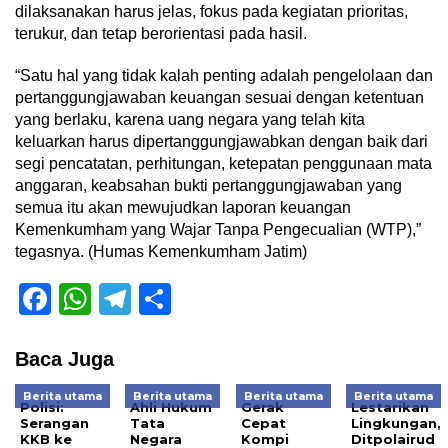
dilaksanakan harus jelas, fokus pada kegiatan prioritas,
terukur, dan tetap berorientasi pada hasil.
“Satu hal yang tidak kalah penting adalah pengelolaan dan
pertanggungjawaban keuangan sesuai dengan ketentuan
yang berlaku, karena uang negara yang telah kita
keluarkan harus dipertanggungjawabkan dengan baik dari
segi pencatatan, perhitungan, ketepatan penggunaan mata
anggaran, keabsahan bukti pertanggungjawaban yang
semua itu akan mewujudkan laporan keuangan
Kemenkumham yang Wajar Tanpa Pengecualian (WTP),”
tegasnya. (Humas Kemenkumham Jatim)
Facebook
WhatsApp
Telegram
Share
Baca Juga
Berita utama
Berita utama
Berita utama
Berita utama
Polisi:
Ahli Hukum
Gerak
Lestarikan
Serangan
Tata
Cepat
Lingkungan,
KKB ke
Negara
Kompi
Ditpolairud