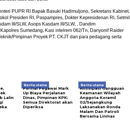
Menteri PUPR RI Bapak Basuki Hadimuljono, Sekretaris Kabinet,
tokol Presiden RI, Paspampres, Dokter Kepresidenan RI, Setmil
asdam III/SLW, Asops Kasdam III/SLW, , Dandim
apolres Sumedang, Kasi intelrem 062/Tn, Danyonif Raider
 Teknik/Pimpinan Proyek PT. CKJT dan para pedagang serta
Berita utama
Berita utama
e,
Perihal Pegawai Mark
Antisipasi Gangguan
lek
Up Biaya Perjalanan
Keamanan Wilayah
b Lalin
Dinas, Pimpinan KPK:
Anggota Koramil
gi
Semua Direktorat akan
02/Sejangkung
eka
Diperiksa
Laksanakan Ronda
Malam Dan Patroli
Bersama Linmas