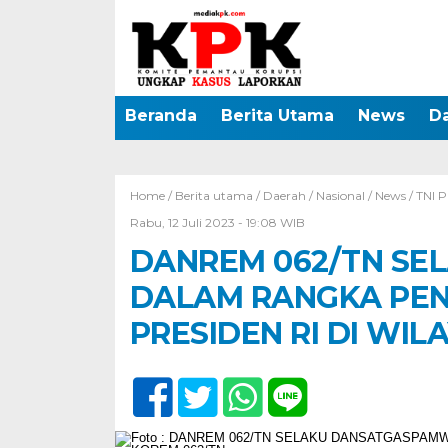
Beranda
Berita Utama
News
D
Home /
Berita utama
/
Daerah
/
Nasional
/
News
/
TNI 
Rabu, 12 Juli 2023 - 19:08 WIB
DANREM 062/TN SE
DALAM RANGKA PE
PRESIDEN RI DI WIL