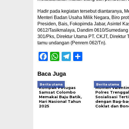
Hadir pada kegiatan tersebut diantaranya, 
Menteri Badan Usaha Milik Negara, Biro pro
Presiden, Bais, Fokopimda Jabar, Asintel K
0612/Tasikmalaya, Dandim 0610/Sumedang K
301/Pks, Direktur Utama PT. CKJT, Direktur
tamu undangan (Penrem 062/Tn).
Facebook
WhatsApp
Telegram
Share
Baca Juga
Berita utama
Berita utama
Kompak Petugas
Momen Valentin
Samsat Colombo
Polres Trengga
Memakai Baju Batik,
Sosialisasi Terti
Hari Nasional Tahun
dengan Bag-ba
2025
Coklat dan Bon