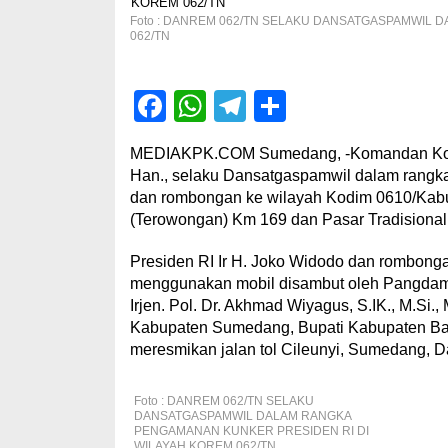
Foto : DANREM 062/TN SELAKU DANSATGASPAMWIL 
062/TN
Facebook
WhatsApp
Telegram
Share
MEDIAKPK.COM Sumedang, -Komandan Korem 
Han., selaku Dansatgaspamwil dalam rangka
dan rombongan ke wilayah Kodim 0610/Kab
(Terowongan) Km 169 dan Pasar Tradisional
Presiden RI Ir H. Joko Widodo dan rombon
menggunakan mobil disambut oleh Pangdam I
Irjen. Pol. Dr. Akhmad Wiyagus, S.IK., M.Si.
Kabupaten Sumedang, Bupati Kabupaten Band
meresmikan jalan tol Cileunyi, Sumedang,
Foto : DANREM 062/TN SELAKU
DANSATGASPAMWIL DALAM RANGKA
PENGAMANAN KUNKER PRESIDEN RI DI
WILAYAH KOREM 062/TN