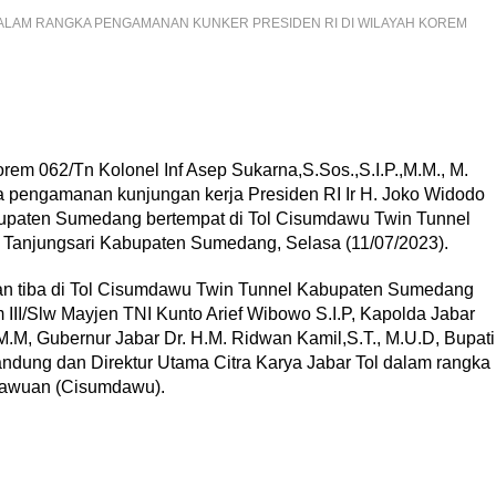
DALAM RANGKA PENGAMANAN KUNKER PRESIDEN RI DI WILAYAH KOREM
062/Tn Kolonel Inf Asep Sukarna,S.Sos.,S.I.P.,M.M., M.
 pengamanan kunjungan kerja Presiden RI Ir H. Joko Widodo
upaten Sumedang bertempat di Tol Cisumdawu Twin Tunnel
 Tanjungsari Kabupaten Sumedang, Selasa (11/07/2023).
gan tiba di Tol Cisumdawu Twin Tunnel Kabupaten Sumedang
II/Slw Mayjen TNI Kunto Arief Wibowo S.I.P, Kapolda Jabar
, M.M, Gubernur Jabar Dr. H.M. Ridwan Kamil,S.T., M.U.D, Bupati
ung dan Direktur Utama Citra Karya Jabar Tol dalam rangka
 Dawuan (Cisumdawu).