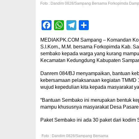
Foto : Dandim 0828/Sampang Bersama Forkopimda Damp
Facebook
WhatsApp
Telegram
Share
MEDIAKPK.COM Sampang – Komandan Korem 
S.I.Kom., M.M. bersama Forkopimda Kab. S
sembako kepada warga yang kurang mampu
Kecamatan Kedungdung Kabupaten Sampang
Danrem 084/BJ menyampaikan, bantuan kebut
kebersamaan pelaksanaan kegiatan TMMD 1
wujud kepedulian kita kepada masyarakat y
“Bantuan Sembako ini merupakan bentuk ke
mampu khususnya masyarakat Desa Pasaren
Paket Sembako ini ada 30 paket dari kodim 
Foto : Dandim 0828/Sampang Bersama