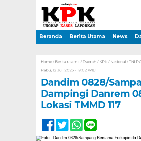
Beranda
Berita Utama
News
D
Home /
Berita utama
/
Daerah
/
KPK
/
Nasional
/
TNI P
Rabu, 12 Juli 2023 - 19:02 WIB
Dandim 0828/Sampa
Dampingi Danrem 08
Lokasi TMMD 117