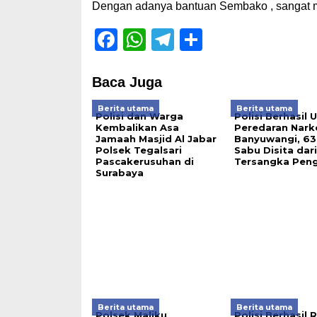
Dengan adanya bantuan Sembako , sangat m
Facebook
WhatsApp
Telegram
Share
Baca Juga
Berita utama
Berita utama
Polisi dan Warga
Polisi Berhasil
Kembalikan Asa
Peredaran Nark
Jamaah Masjid Al Jabar
Banyuwangi, 63
Polsek Tegalsari
Sabu Disita dari
Pascakerusuhan di
Tersangka Pen
Surabaya
Berita utama
Berita utama
Polsek Maliku
Polisi Berhasil