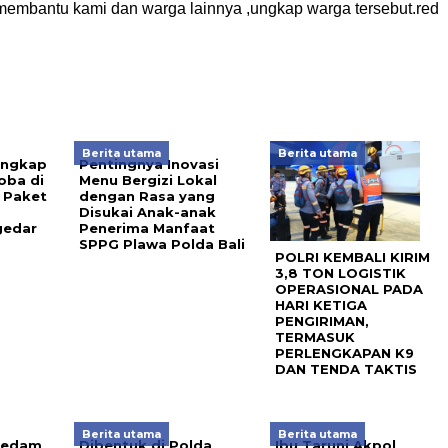
embantu kami dan warga lainnya ,ungkap warga tersebut.red
Berita utama
Berita utama
 Ungkap
Pentingnya Inovasi
oba di
Menu Bergizi Lokal
 Paket
dengan Rasa yang
Disukai Anak-anak
gedar
Penerima Manfaat
SPPG Plawa Polda Bali
POLRI KEMBALI KIRIM
3,8 TON LOGISTIK
OPERASIONAL PADA
HARI KETIGA
PENGIRIMAN,
TERMASUK
PERLENGKAPAN K9
DAN TENDA TAKTIS
Berita utama
Berita utama
 Redam
Dibentuk di Polda
Ibu Taruni Akpol