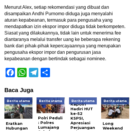
Menurut Alex, setiap rekomendasi yang dibuat dan
disampaikan Andhi Purnomo diduga juga menyalahi
aturan kepabeanan, termasuk para pengusaha yang
mendapatkan izin ekspor impor diduga tidak berkompeten.
Siasat yang dilakukannya, tidak lain untuk menerima fee
diantaranya melalui transfer uang ke beberapa rekening
bank dari pihak-pihak kepercayaannya yang merupakan
pengusaha ekspor impor dan pengurusan jasa
kepabeanan dengan bertindak sebagai nominee.
Facebook
WhatsApp
Telegram
Share
Baca Juga
Berita utama
Berita utama
Berita utama
Berita utama
Kapolri
Hadiri HUT
ke-52
Polri Peduli
KSPSI,
: Polres
Apresiasi
Eratkan
Long
Lumajang
Perjuangan
Hubungan
Weekend