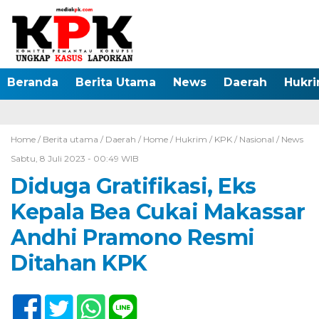
Beranda
Berita Utama
News
Daerah
Hukr
Home /
Berita utama
/
Daerah
/
Home
/
Hukrim
/
KPK
/
Nasional
/
News
Sabtu, 8 Juli 2023 - 00:49 WIB
Diduga Gratifikasi, Eks
Kepala Bea Cukai Makassar
Andhi Pramono Resmi
Ditahan KPK