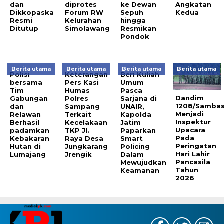
dan
diprotes
ke Dewan
Angkatan
Dikkopaska
Forum RW
Sepuh
Kedua
Resmi
Kelurahan
hingga
Ditutup
Simolawang
Resmikan
Pondok
Berita utama
Berita utama
Berita utama
Berita utama
Polisi
Keterangan
Beri Kuliah
bersama
Pers Kasi
Umum
Tim
Humas
Pasca
Dandim
Gabungan
Polres
Sarjana di
1208/Samba
dan
Sampang
UNAIR,
Menjadi
Relawan
Terkait
Kapolda
Inspektur
Berhasil
Kecelakaan
Jatim
Upacara
padamkan
TKP Jl.
Paparkan
Pada
Kebakaran
Raya Desa
Smart
Peringatan
Hutan di
Jungkarang
Policing
Hari Lahir
Lumajang
Jrengik
Dalam
Pancasila
Mewujudkan
Tahun
Keamanan
2026