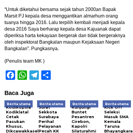
“Untuk diketahui bersama sejak tahun 2000an Bapak
Marsit PJ kepala desa menggantikan almarhum orang
tuanya hingga 2016. Lalu terpilih kembali menjadi kepala
desa 2016 Saya berharap kepala desa Kajuanak dapat
diperiksa harta kekayaan bergerak dan tidak bergeraknya
oleh inspektorat Bangkalan maupun Kejaksaan Negeri
Bangkalan”. Pungkasnya.
(Penulis team MK )
Facebook
WhatsApp
Telegram
Share
Baca Juga
Berita utama
Berita utama
Berita utama
Berita utama
Kodikopsla
Surat
Kunjungi
Kick Off
Kodiklatal
Sekkota
Buntet
Seleksi
Cetak
Surabaya
Pesantren
Masuk SMA
Pasukan
Perihal
Cirebon,
Kemala
Khusus,
Pelayanan
Kapolri
Taruna
Dikcawakkasel
Pecah KK
Silaturahmi
Bhayangkara